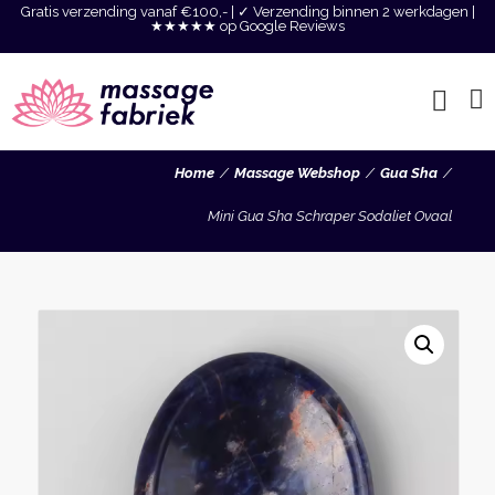
Gratis verzending vanaf €100,- | ✓ Verzending binnen 2 werkdagen |
★★★★★ op Google Reviews
Home
Massage Webshop
Gua Sha
Mini Gua Sha Schraper Sodaliet Ovaal