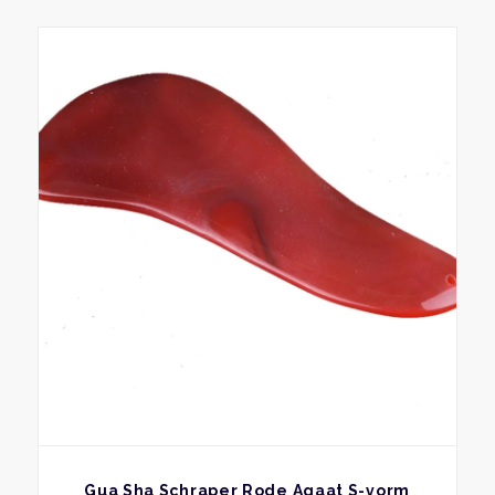
BEKIJK
Gua Sha Schraper Rode Agaat S-vorm