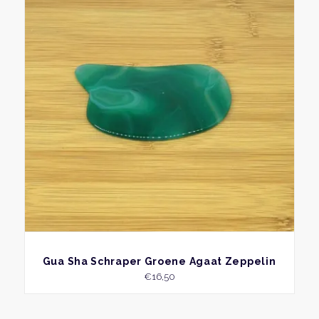
BEKIJK
Gua Sha Schraper Groene Agaat Zeppelin
€
16,50