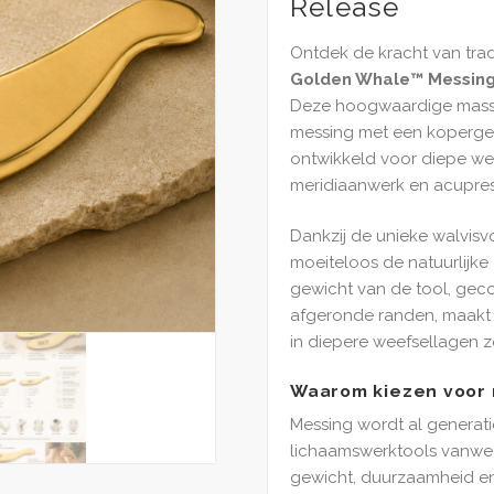
Release
Ontdek de kracht van tra
Golden Whale™ Messing
Deze hoogwaardige massag
messing met een kopergeh
ontwikkeld voor diepe wee
meridiaanwerk en acupres
Dankzij de unieke walvis
moeiteloos de natuurlijke
gewicht van de tool, gec
afgeronde randen, maakt h
in diepere weefsellagen z
Waarom kiezen voor 
Messing wordt al generat
lichaamswerktools vanwe
gewicht, duurzaamheid en