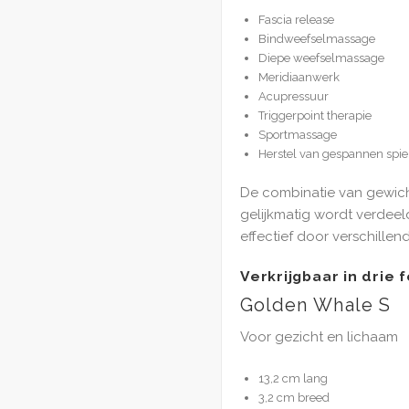
Fascia release
Bindweefselmassage
Diepe weefselmassage
Meridiaanwerk
Acupressuur
Triggerpoint therapie
Sportmassage
Herstel van gespannen spie
De combinatie van gewich
gelijkmatig wordt verdeel
effectief door verschille
Verkrijgbaar in drie
Golden Whale S
Voor gezicht en lichaam
13,2 cm lang
3,2 cm breed