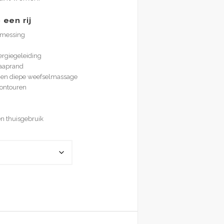
een rij
 messing
rgiegeleiding
raaprand
se en diepe weefselmassage
contouren
en thuisgebruik