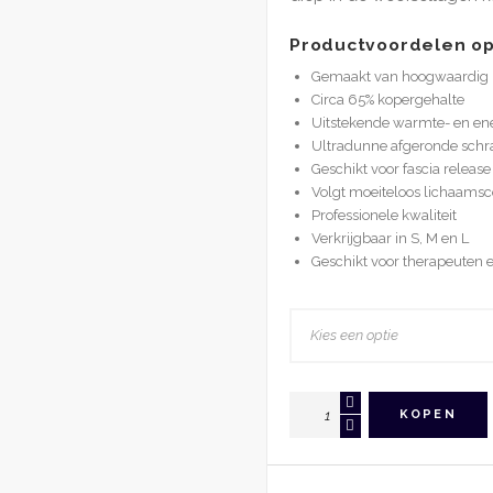
Productvoordelen op 
Gemaakt van hoogwaardig
Circa 65% kopergehalte
Uitstekende warmte- en ene
Ultradunne afgeronde sch
Geschikt voor fascia relea
Volgt moeiteloos lichaams
Professionele kwaliteit
Verkrijgbaar in S, M en L
Geschikt voor therapeuten 
GotSha
KOPEN
Golden
Whale
Messing