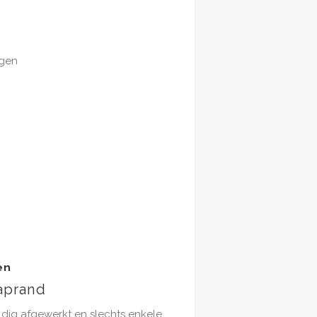
ngen
en
aprand
dig afgewerkt en slechts enkele