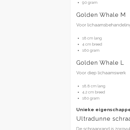
90 gram
Golden Whale M
Voor lichaamsbehandeli
18 cm lang
4 cm breed
160 gram
Golden Whale L
Voor diep lichaamswerk
18,8 cm lang
4,2 cm breed
180 gram
Unieke eigenschapp
Ultradunne schra
De schraaprand is zorgvul