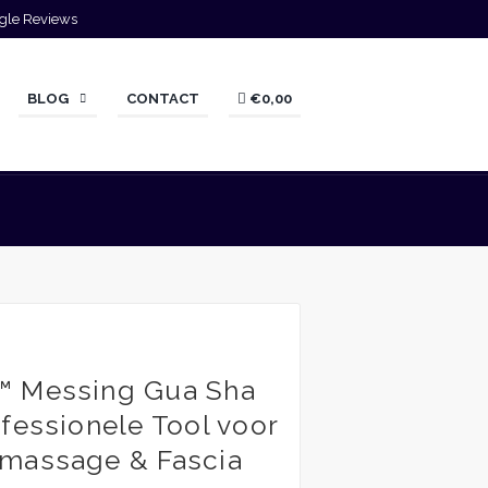
gle Reviews
BLOG
CONTACT
€0,00
sklasse:
,75
™ Messing Gua Sha
,95
fessionele Tool voor
massage & Fascia