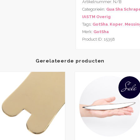
Artikelnummer:
N/B
Gua
Categorieën:
Gua Sha Schrap
Sha
IASTM Overig
Schraper
Tags:
GotSha
,
Koper
,
Messin
aantal
Merk:
GotSha
Product ID:
15358
Gerelateerde producten
Sale