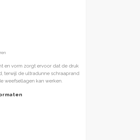
ren
t en vorm zorgt ervoor dat de druk
d, terwijl de ultradunne schraaprand
nde weefsellagen kan werken.
 formaten