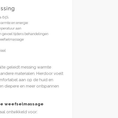
ssing
a 65%
warmte en energie
mperatuur aan
gevoel tijdens behandelingen
weefselmassage
iaal
lte geleidt messing warmte
 andere materialen. Hierdoor voelt
mfortabel aan op de huid en
een diepere en meer ontspannen
pe weefselmassage
aal ontwikkeld voor: