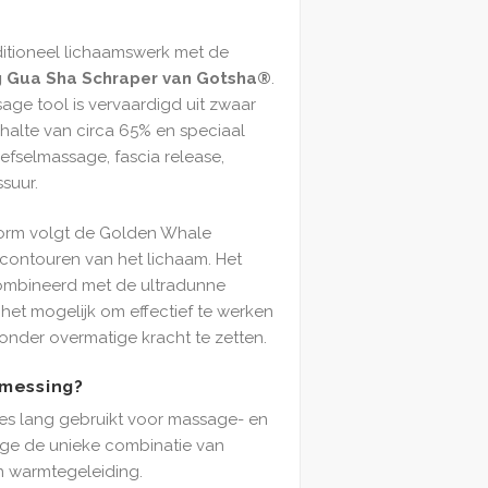
ditioneel lichaamswerk met de
 Gua Sha Schraper van Gotsha®
.
e tool is vervaardigd uit zwaar
alte van circa 65% en speciaal
fselmassage, fascia release,
suur.
vorm volgt de Golden Whale
 contouren van het lichaam. Het
ombineerd met de ultradunne
et mogelijk om effectief te werken
onder overmatige kracht te zetten.
messing?
ies lang gebruikt voor massage- en
ge de unieke combinatie van
 warmtegeleiding.