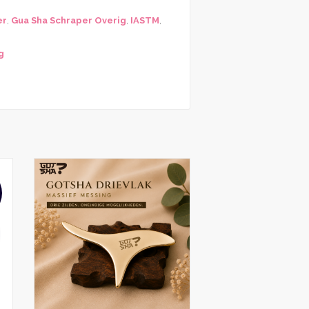
er
,
Gua Sha Schraper Overig
,
IASTM
,
g