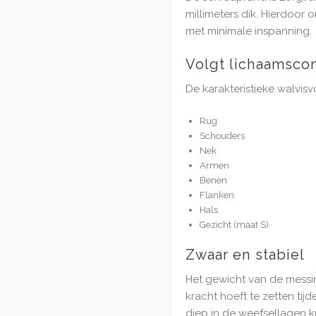
millimeters dik. Hierdoor
met minimale inspanning.
Volgt lichaamsco
De karakteristieke walvisv
Rug
Schouders
Nek
Armen
Benen
Flanken
Hals
Gezicht (maat S)
Zwaar en stabiel
Het gewicht van de messin
kracht hoeft te zetten tij
diep in de weefsellagen k