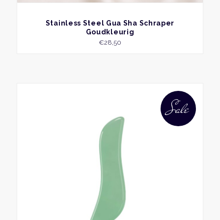
BEKIJK
Stainless Steel Gua Sha Schraper
Goudkleurig
€
28,50
Sale