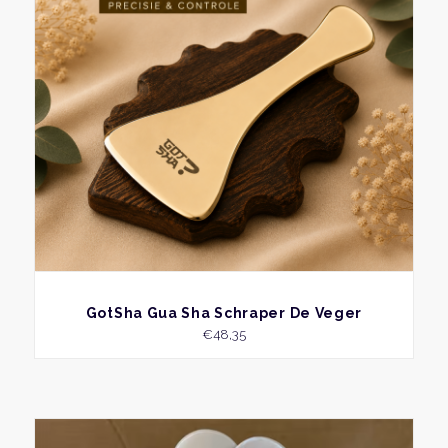
BEKIJK
GotSha Gua Sha Schraper De Veger
€
48,35