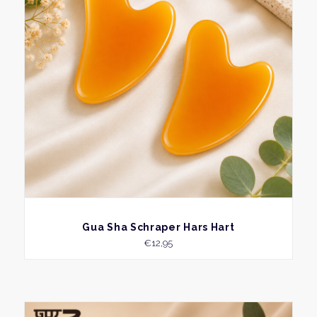
BEKIJK
Gua Sha Schraper Hars Hart
€
12,95