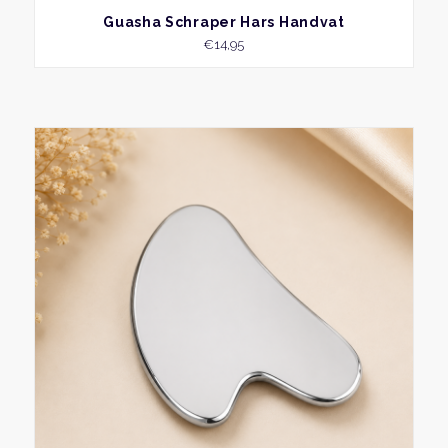
BEKIJK
Guasha Schraper Hars Handvat
€
14,95