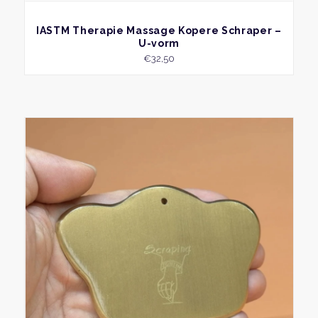
BEKIJK
IASTM Therapie Massage Kopere Schraper –
U-vorm
€
32,50