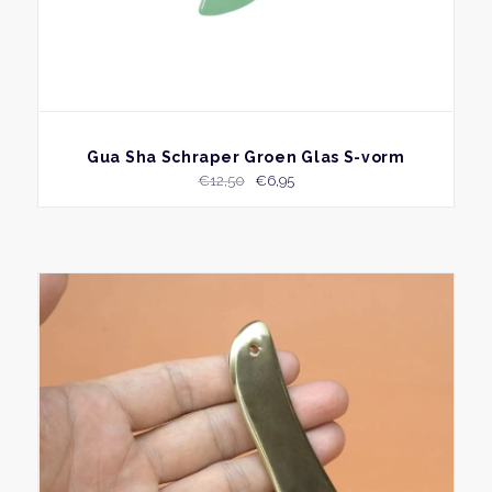
BEKIJK
Gua Sha Schraper Groen Glas S-vorm
Oorspronkelijke
Huidige
€
12,50
€
6,95
prijs
prijs
was:
is:
€12,50.
€6,95.