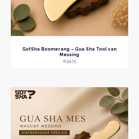
BEKIJK
GotSha Boomerang – Gua Sha Tool van
Messing
€
54,75