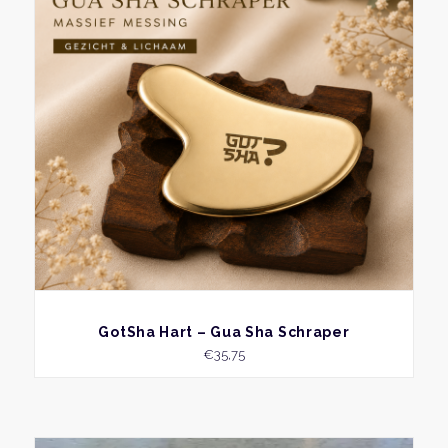
BEKIJK
GotSha Hart – Gua Sha Schraper
€
35,75