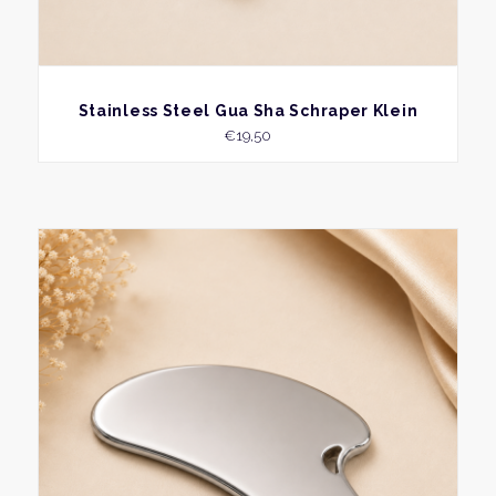
BEKIJK
Stainless Steel Gua Sha Schraper Klein
€
19,50