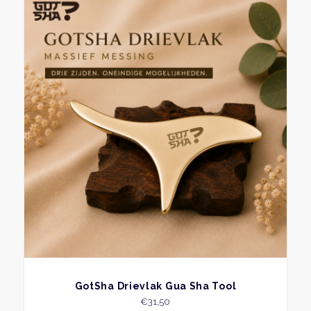
BEKIJK
GotSha Drievlak Gua Sha Tool
€
31,50