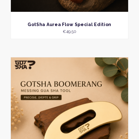
BEKIJK
GotSha Aurea Flow Special Edition
€
49,50