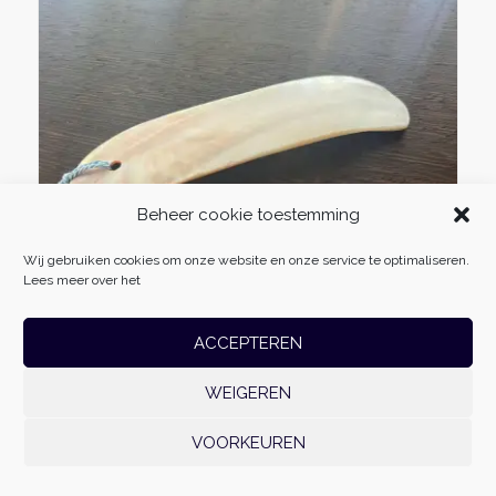
Beheer cookie toestemming
Wij gebruiken cookies om onze website en onze service te optimaliseren.
Lees meer over het
ACCEPTEREN
WEIGEREN
VOORKEUREN
BEKIJK
Gua Sha Schraper van Schelp
€
14,75