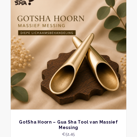
BEKIJK
GotSha Hoorn – Gua Sha Tool van Massief
Messing
€
51,45