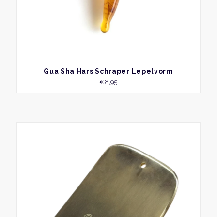
BEKIJK
Gua Sha Hars Schraper Lepelvorm
€
8,95