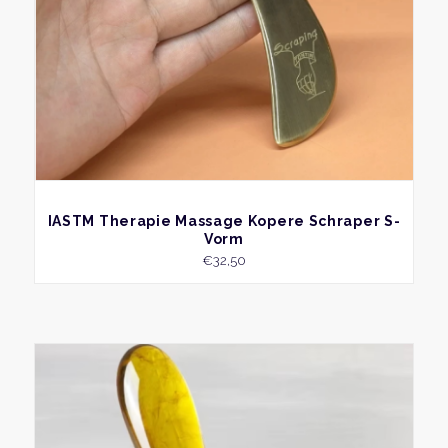
BEKIJK
IASTM Therapie Massage Kopere Schraper S-
Vorm
€
32,50
Dit
produ
heeft
meer
variat