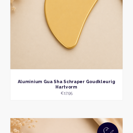
BEKIJK
Aluminium Gua Sha Schraper Goudkleurig
Hartvorm
€
17,95
Dit
produ