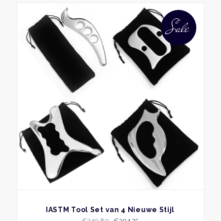
Sale
BEKIJK
IASTM Tool Set van 4 Nieuwe Stijl
Oorspronkelijke
Huidige
€
240,80
€
204,75