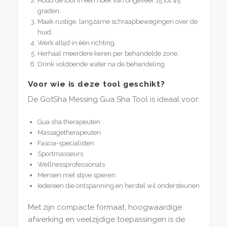
Houd de tool in een hoek van ongeveer 15 tot 45
graden.
Maak rustige, langzame schraapbewegingen over de
huid.
Werk altijd in één richting.
Herhaal meerdere keren per behandelde zone.
Drink voldoende water na de behandeling.
Voor wie is deze tool geschikt?
De GotSha Messing Gua Sha Tool is ideaal voor:
Gua sha therapeuten
Massagetherapeuten
Fascia-specialisten
Sportmasseurs
Wellnessprofessionals
Mensen met stijve spieren
Iedereen die ontspanning en herstel wil ondersteunen
Met zijn compacte formaat, hoogwaardige
afwerking en veelzijdige toepassingen is de