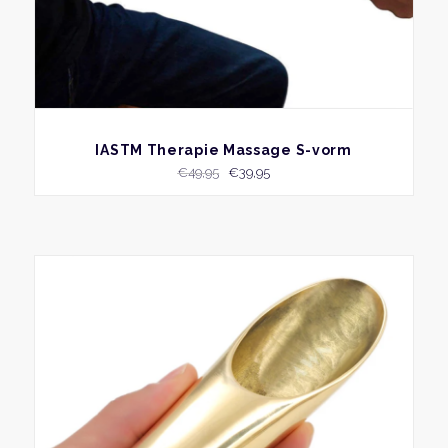
BEKIJK
IASTM Therapie Massage S-vorm
Oorspronkelijke
Huidige
€
49,95
€
39,95
prijs
prijs
was:
is:
€49,95.
€39,95.