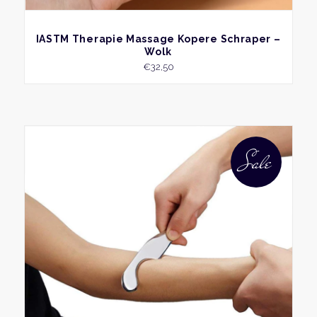
BEKIJK
IASTM Therapie Massage Kopere Schraper –
Wolk
€
32,50
Sale