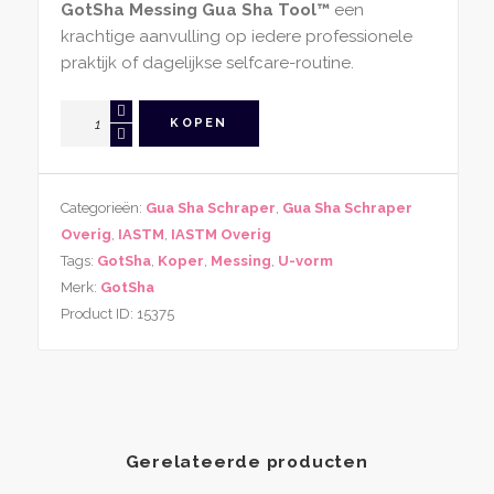
GotSha Messing Gua Sha Tool™
een
krachtige aanvulling op iedere professionele
praktijk of dagelijkse selfcare-routine.
GotSha
KOPEN
Messing
Gua
Sha
Categorieën:
Gua Sha Schraper
,
Gua Sha Schraper
Tool
Overig
,
IASTM
,
IASTM Overig
aantal
Tags:
GotSha
,
Koper
,
Messing
,
U-vorm
Merk:
GotSha
Product ID:
15375
Gerelateerde producten