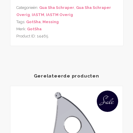
Gua
Categorieën:
Gua Sha Schraper
,
Gua Sha Schraper
Sha
Overig
,
IASTM
,
IASTM Overig
&
Tags:
GotSha
,
Messing
IASTM
Merk:
GotSha
Tool
Product ID:
14465
aantal
Gerelateerde producten
Sale