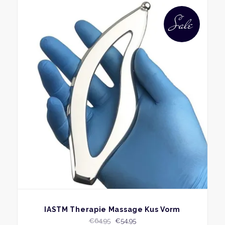
Sale
BEKIJK
IASTM Therapie Massage Kus Vorm
Oorspronkelijke
Huidige
€
64,95
€
54,95