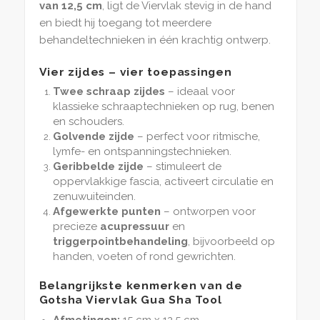
van 12,5 cm
, ligt de Viervlak stevig in de hand
en biedt hij toegang tot meerdere
behandeltechnieken in één krachtig ontwerp.
Vier zijdes – vier toepassingen
Twee schraap zijdes
– ideaal voor
klassieke schraaptechnieken op rug, benen
en schouders.
Golvende zijde
– perfect voor ritmische,
lymfe- en ontspanningstechnieken.
Geribbelde zijde
– stimuleert de
oppervlakkige fascia, activeert circulatie en
zenuwuiteinden.
Afgewerkte punten
– ontworpen voor
precieze
acupressuur
en
triggerpointbehandeling
, bijvoorbeeld op
handen, voeten of rond gewrichten.
Belangrijkste kenmerken van de
Gotsha Viervlak Gua Sha Tool
Afmetingen:
15 cm x 12,5 cm