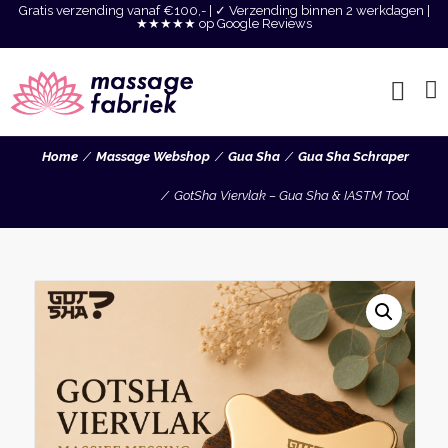
Gratis verzending vanaf €100,- | ✓ Verzending binnen 2 werkdagen |
★★★★★ op Google Reviews
Home
Massage Webshop
Gua Sha
Gua Sha Schraper
GotSha Viervlak – Gua Sha & IASTM Tool