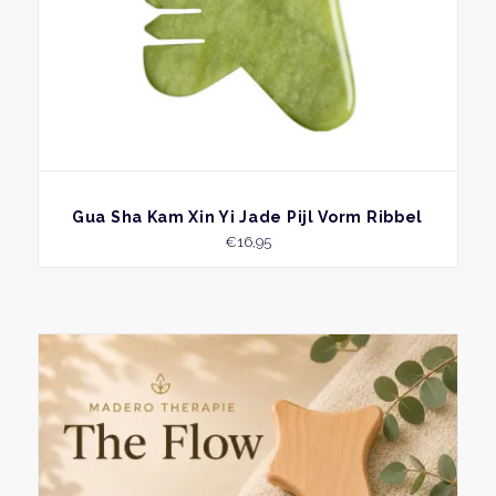
BEKIJK
Gua Sha Kam Xin Yi Jade Pijl Vorm Ribbel
€
16,95