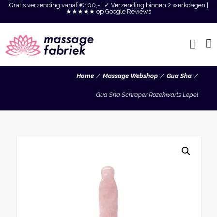
Gratis verzending vanaf €100,- | ✓ Verzending binnen 2 werkdagen |
★★★★★ op Google Reviews
Home
Massage Webshop
Gua Sha
Gua Sha Schraper Rozekwarts Lepel