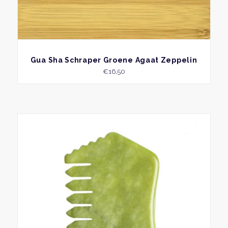
BEKIJK
Gua Sha Schraper Groene Agaat Zeppelin
€
16,50