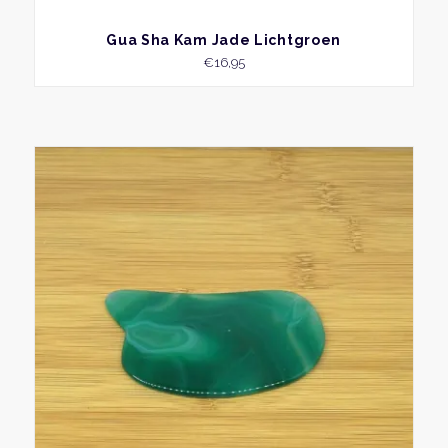
BEKIJK
Gua Sha Kam Jade Lichtgroen
€
16,95