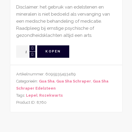
Disclaimer: het gebruik van edelstenen en
mineralen is niet bedoeld als vervanging van
een medische behandeling of medicatie.
Raadpleeg bij ernstige psychische of
gezondheidsklachten altijd een arts.
Gua
KOPEN
Sha
Schraper
Rozekwarts
Artikelnummer:
6095935493489
Lepel
Categorieën:
Gua Sha
,
Gua Sha Schraper
,
Gua Sha
aantal
Schraper Edelsteen
Tags:
Lepel
,
Rozekwarts
Product ID:
8760