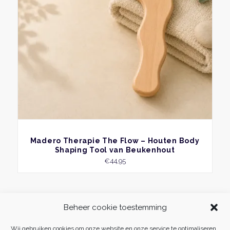
BEKIJK
Madero Therapie The Flow – Houten Body
Shaping Tool van Beukenhout
€
44,95
Beheer cookie toestemming
Wij gebruiken cookies om onze website en onze service te optimaliseren.