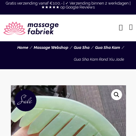
Gratis verzending vanaf €100,- | ✓ Verzending binnen 2 werkdagen |
★★★★★ op Google Reviews
Home
Massage Webshop
Gua Sha
Gua Sha Kam
Gua Sha Kam Rond Xiu Jade
Sale