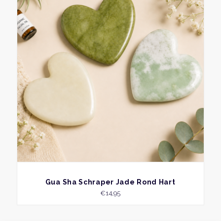
heeft
meer
variati
Deze
optie
kan
geko
word
op
de
produ
BEKIJK
Gua Sha Schraper Jade Rond Hart
€
14,95