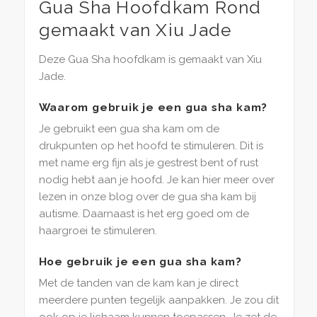
was:
is:
Gua Sha Hoofdkam Rond
€16,95.
€14,95.
gemaakt van Xiu Jade
Deze Gua Sha hoofdkam is gemaakt van Xiu
Jade.
Waarom gebruik je een gua sha kam?
Je gebruikt een gua sha kam om de
drukpunten op het hoofd te stimuleren. Dit is
met name erg fijn als je gestrest bent of rust
nodig hebt aan je hoofd. Je kan hier meer over
lezen in onze blog over de gua sha kam bij
autisme. Daarnaast is het erg goed om de
haargroei te stimuleren.
Hoe gebruik je een gua sha kam?
Met de tanden van de kam kan je direct
meerdere punten tegelijk aanpakken. Je zou dit