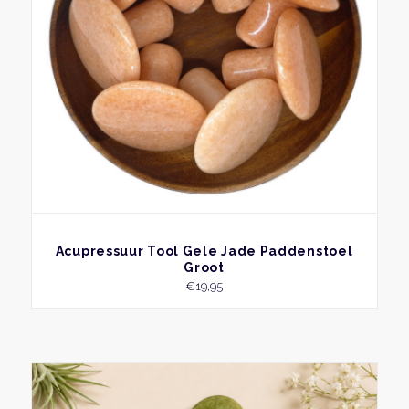
BEKIJK
Acupressuur Tool Gele Jade Paddenstoel
Groot
€
19,95
Dit
produ