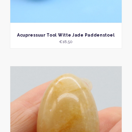
BEKIJK
Acupressuur Tool Witte Jade Paddenstoel
€
18,50