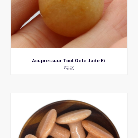
BEKIJK
Acupressuur Tool Gele Jade Ei
€
9,95