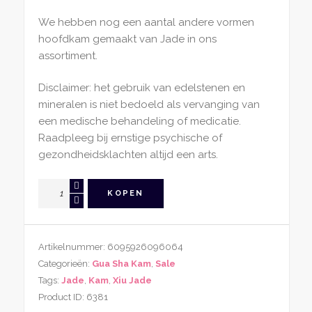
We hebben nog een aantal andere vormen
hoofdkam gemaakt van Jade in ons
assortiment.
Disclaimer: het gebruik van edelstenen en
mineralen is niet bedoeld als vervanging van
een medische behandeling of medicatie.
Raadpleeg bij ernstige psychische of
gezondheidsklachten altijd een arts.
Gua
KOPEN
Sha
Kam
Rond
Artikelnummer:
6095926096064
Xiu
Categorieën:
Gua Sha Kam
,
Sale
Jade
Tags:
Jade
,
Kam
,
Xiu Jade
aantal
Product ID:
6381