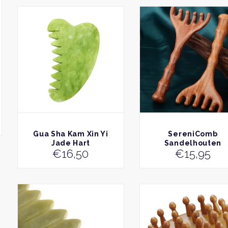
BEKIJK
BEKIJK
Gua Sha Kam Xin Yi
SereniComb
Jade Hart
Sandelhouten
€
16,50
€
15,95
Massagekam