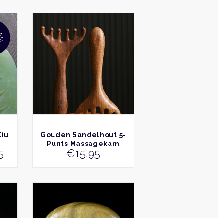
riteit
e
BEKIJK
Xiu
Gouden Sandelhout 5-
Punts Massagekam
ronkelijke
Huidige
5
€
15,95
prijs
is:
5.
€14,95.