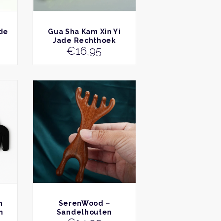
BEKIJK
de
Gua Sha Kam Xin Yi
Jade Rechthoek
€
16,95
BEKIJK
m
SerenWood –
n
Sandelhouten