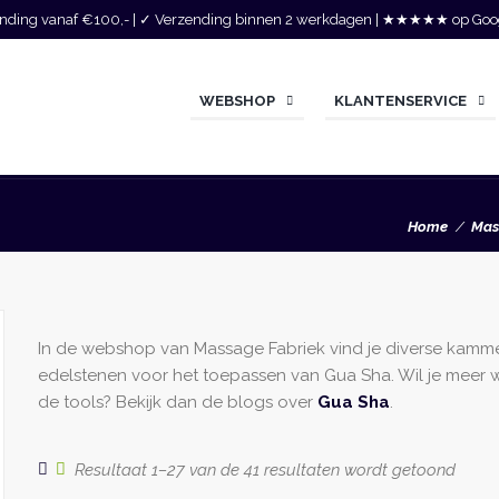
zending vanaf €100,- | ✓ Verzending binnen 2 werkdagen | ★★★★★ op Goo
WEBSHOP
KLANTENSERVICE
Home
Mas
In de webshop van Massage Fabriek vind je diverse kamm
edelstenen voor het toepassen van Gua Sha. Wil je meer 
de tools? Bekijk dan de blogs over
Gua Sha
.
Gesor
Resultaat 1–27 van de 41 resultaten wordt getoond
op