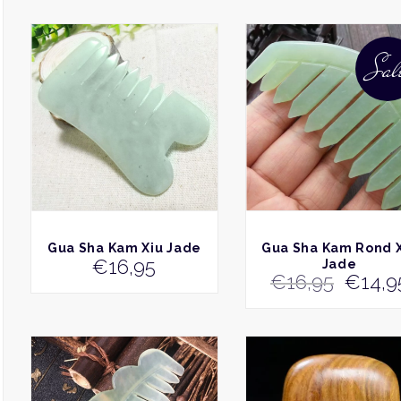
popula
Sal
BEKIJK
BEKIJK
Gua Sha Kam Xiu Jade
Gua Sha Kam Rond 
€
16,95
Jade
Oorsp
€
16,95
€
14,9
prijs
was:
€16,9