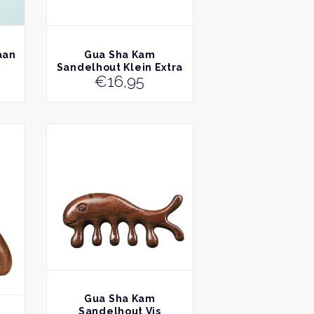
BEKIJK
aan
Gua Sha Kam
Sandelhout Klein Extra
€
16,95
Drukpunten
BEKIJK
Gua Sha Kam
Sandelhout Vis