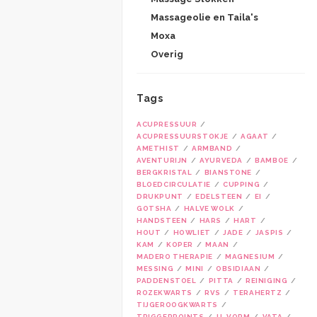
Massageolie en Taila's
Moxa
Overig
Tags
ACUPRESSUUR
ACUPRESSUURSTOKJE
AGAAT
AMETHIST
ARMBAND
AVENTURIJN
AYURVEDA
BAMBOE
BERGKRISTAL
BIANSTONE
BLOEDCIRCULATIE
CUPPING
DRUKPUNT
EDELSTEEN
EI
GOTSHA
HALVE WOLK
HANDSTEEN
HARS
HART
HOUT
HOWLIET
JADE
JASPIS
KAM
KOPER
MAAN
MADERO THERAPIE
MAGNESIUM
MESSING
MINI
OBSIDIAAN
PADDENSTOEL
PITTA
REINIGING
ROZEKWARTS
RVS
TERAHERTZ
TIJGEROOGKWARTS
TRIGGERPOINTS
U-VORM
VATA