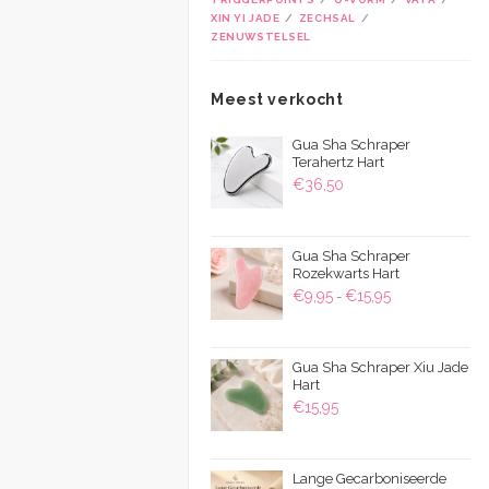
XIN YI JADE
ZECHSAL
ZENUWSTELSEL
Meest verkocht
Gua Sha Schraper
Terahertz Hart
€
36,50
Gua Sha Schraper
Rozekwarts Hart
Prijsklasse:
€
9,95
€
15,95
-
€9,95
tot
Gua Sha Schraper Xiu Jade
€15,95
Hart
€
15,95
Lange Gecarboniseerde