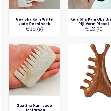
BEKIJK
BEKIJK
Gua Sha Kam Witte
Gua Sha Kam Obsidi
Jade Rechthoek
Pijl Vorm Ribbel
€
16,95
€
18,50
BEKIJK
Gua Sha Kam Jade
Lichtgroen