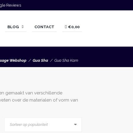
gle Reviews
BLOG
CONTACT
€0,00
sage Webshop
Gua Sha
Gua Sha Kam
en gemaakt van verschillende
weten over de materialen of vorm van
teerd