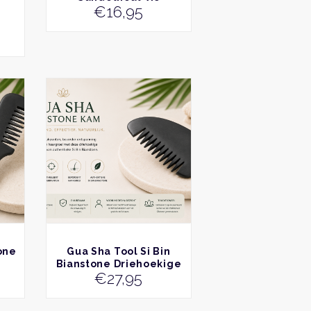
€
16,95
n
BEKIJK
one
Gua Sha Tool Si Bin
Bianstone Driehoekige
€
27,95
Kam