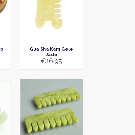
BEKIJK
lp
Gua Sha Kam Gele
Jade
€
16,95