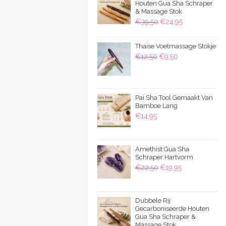
Houten Gua Sha Schraper
& Massage Stok
Oorspronkelijke
Huidige
€
39,50
€
24,95
prijs
prijs
was:
is:
Thaise Voetmassage Stokje
Oorspronkelijke
Huidige
€
12,50
€
9,50
€39,50.
€24,95.
prijs
prijs
was:
is:
€12,50.
€9,50.
Pai Sha Tool Gemaakt Van
Bamboe Lang
€
14,95
Amethist Gua Sha
Schraper Hartvorm
Oorspronkelijke
Huidige
€
22,50
€
19,95
prijs
prijs
was:
is:
Dubbele Rij
€22,50.
€19,95.
Gecarboniseerde Houten
Gua Sha Schraper &
Massage Stok