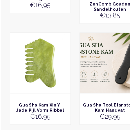
€
16,95
BEKIJK
ZenComb Goude
Sandelhouten
€
13,85
Massagekam
BEKIJK
BEKIJK
Gua Sha Kam Xin Yi
Gua Sha Tool Bianst
Jade Pijl Vorm Ribbel
Kam Handvat
€
16,95
€
29,95