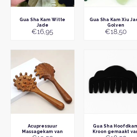
BEKIJK
BEKIJK
Gua Sha Kam Witte
Gua Sha Kam Xiu Ja
Jade
Golven
€
16,95
€
18,50
BEKIJK
BEKIJK
Acupressuur
Gua Sha Hoofdka
Massagekam van
Kroon gemaakt va