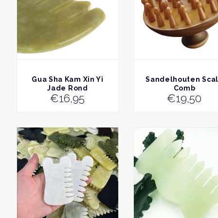
BEKIJK
BEKIJK
Gua Sha Kam Xin Yi
Sandelhouten Sca
Jade Rond
Comb
€
16,95
€
19,50