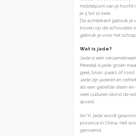
middelpunt van je hoofd n
je 5 tot 10 keer.
De achterkant gebruik je 
boven op de schouders of
gebruik je voor het schra
Wat is jade?
Jade is een verzamelnaam
Meestal is jade groen maa
geel, bruin, paars of roo
Jade zijn jadeïet en nefr
als een geliefde steen en
veel culturen stond de e
spoed.
Xin Yi Jade wordt gewonn
province in China. Het wo
genoemd.