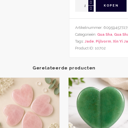
Gua
KOPEN
Sha
Kam
Xin
Artikelnummer:
60959457727
Yi
Categorieën:
Gua Sha
,
Gua Sh
Jade
Tags:
Jade
,
Pijlvorm
,
Xin Yi J
Pijl
Product ID:
10702
Vorm
Ribbel
aantal
Gerelateerde producten