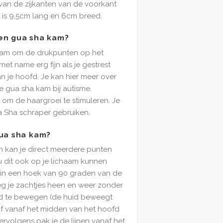
 van de zijkanten van de voorkant
ij is 9,5cm lang en 6cm breed.
en gua sha kam?
kam om de drukpunten op het
 met name erg fijn als je gestrest
n je hoofd. Je kan hier meer over
e gua sha kam bij autisme.
 om de haargroei te stimuleren. Je
 Sha schraper gebruiken.
gua sha kam?
 kan je direct meerdere punten
u dit ook op je lichaam kunnen
 in een hoek van 90 graden van de
eg je zachtjes heen en weer zonder
d te bewegen (de huid beweegt
 af vanaf het midden van het hoofd
ervolgens pak je de lijnen vanaf het