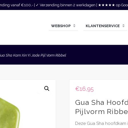
zending vanaf €100,- | ✓ Verzending binnen 2 werkdagen | ★★★★★ op Goo
WEBSHOP
KLANTENSERVICE
ua Sha Kam Xin Yi Jade Pijl Vorm Ribbel
€
16,95
Gua Sha Hoofd
Pijlvorm Ribbe
Deze Gua Sha hoofdkam is