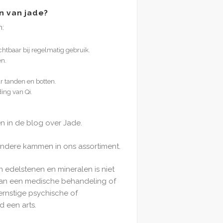
n van jade?
n:
htbaar bij regelmatig gebruik.
n.
r tanden en botten.
ing van Qi.
en in de blog over Jade.
ndere kammen in ons assortiment.
n edelstenen en mineralen is niet
van een medische behandeling of
ernstige psychische of
d een arts.