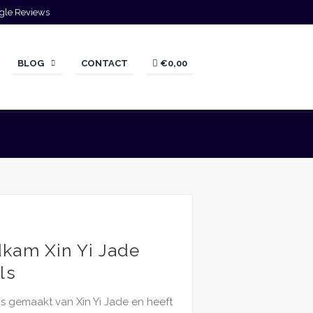
gle Reviews
BLOG
CONTACT
€0,00
kam Xin Yi Jade
ls
 gemaakt van Xin Yi Jade en heeft