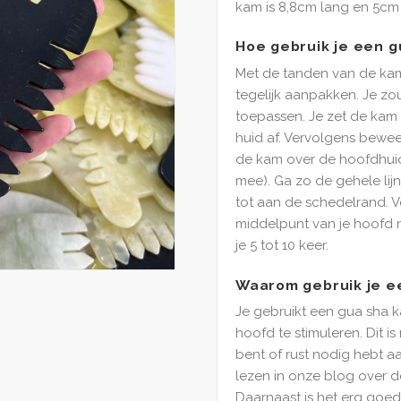
kam is 8,8cm lang en 5cm
Hoe gebruik je een 
Met de tanden van de kam
tegelijk aanpakken. Je zo
toepassen. Je zet de kam
huid af. Vervolgens bewe
de kam over de hoofdhui
mee). Ga zo de gehele lij
tot aan de schedelrand. V
middelpunt van je hoofd n
je 5 tot 10 keer.
Waarom gebruik je e
Je gebruikt een gua sha 
hoofd te stimuleren. Dit is
bent of rust nodig hebt aa
lezen in onze blog over d
Daarnaast is het erg goed