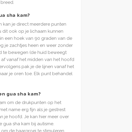
 breed.
gua sha kam?
 kan je direct meerdere punten
u dit ook op je lichaam kunnen
 in een hoek van 90 graden van de
eg je zachtjes heen en weer zonder
d te bewegen (de huid beweegt
n af vanaf het midden van het hoofd
ervolgens pak je de lijnen vanaf het
aar je oren toe. Elk punt behandel
en gua sha kam?
kam om de drukpunten op het
 met name erg fijn als je gestrest
n je hoofd. Je kan hier meer over
e gua sha kam bij autisme.
 om de haargroei te stimuleren.