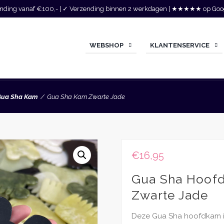
zending vanaf €100,- | ✓ Verzending binnen 2 werkdagen | ★★★★★ op Goo
WEBSHOP
KLANTENSERVICE
Gua Sha Kam
Gua Sha Kam Zwarte Jade
€
16,95
Gua Sha Hoof
Zwarte Jade
Deze Gua Sha hoofdkam i