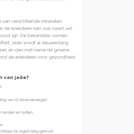
 van verschillende mineralen.
r de edelsteen kan ook zwart, wit,
f rood zijn. De bekendste vormen
nefriet. Jade wordt al eeuwenlang
steen en dan met name de groene
 stond de edelsteen voor gezondheid
n van jade?
n:
ing van Qi (levensenergie).
r tanden en botten.
n.
htbaar bij regelmatig gebruik.