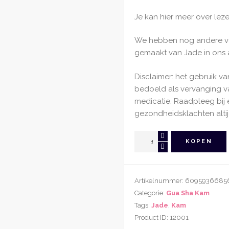
Je kan hier meer over lez
We hebben nog andere v
gemaakt van Jade in ons 
Disclaimer: het gebruik va
bedoeld als vervanging 
medicatie. Raadpleeg bij 
gezondheidsklachten altij
Gua
KOPEN
Sha
Kam
Zwarte
Artikelnummer:
6095936685
Jade
Categorie:
Gua Sha Kam
aantal
Tags:
Jade
,
Kam
Product ID:
12001