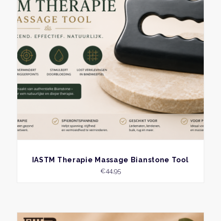
BEKIJK
IASTM Therapie Massage Bianstone Tool
€
44,95