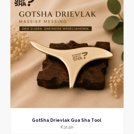
BEKIJK
GotSha Drievlak Gua Sha Tool
€
31,50