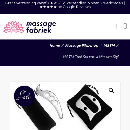
Gratis verzending vanaf €100,- | ✓ Verzending binnen 2 werkdagen |
★★★★★ op Google Reviews
Home
Massage Webshop
IASTM
IASTM Tool Set van 4 Nieuwe Stijl
Sale