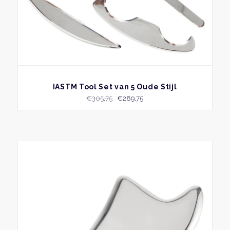
BEKIJK
IASTM Tool Set van 5 Oude Stijl
Oorspronkelijke
Huidige
€
305,75
€
289,75
prijs
prijs
was:
is:
€305,75.
€289,75.