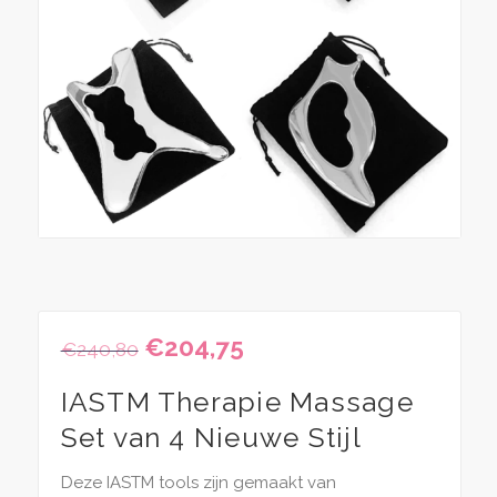
Oorspronkelijke
€
204,75
Huidige
€
240,80
prijs
prijs
was:
is:
IASTM Therapie Massage
€240,80.
€204,75.
Set van 4 Nieuwe Stijl
Deze IASTM tools zijn gemaakt van