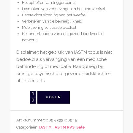
Het opheffen van triggerpoints
Losmaken van verklevingen in het bindweefsel
Betere doorbloeding van het weefsel
Verbeteren van de beweeglijkheid
Mobilisering soft tissue weefsel
Het onderhouden van een gezond bindweefsel
netwerk
Disclaimer: het gebruik van IASTM tools is niet
bedoeld als vervanging van een medische
behandeling of medicatie. Raadpleeg bij
ernstige psychische of gezondheidsklachten
altijd een arts.
IASTM
KOPEN
Tool
Set
van
Artikelnummer:
6095939968945
4
Categorieën:
IASTM
,
IASTM RVS
,
Sale
Nieuwe