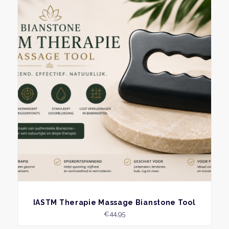
BEKIJK
IASTM Therapie Massage Bianstone Tool
€
44,95