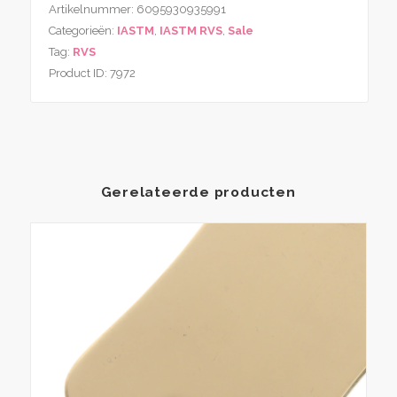
Artikelnummer:
6095930935991
Categorieën:
IASTM
,
IASTM RVS
,
Sale
Tag:
RVS
Product ID:
7972
Gerelateerde producten