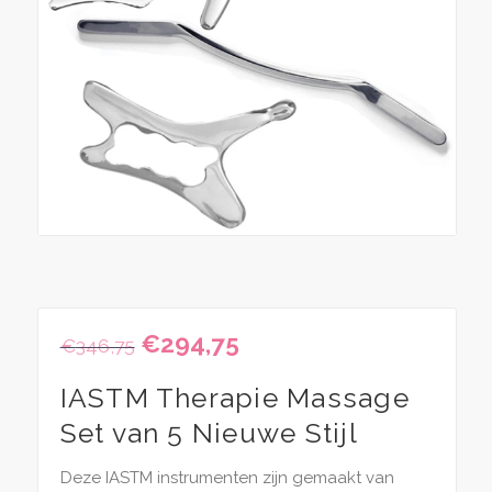
Oorspronkelijke
€
294,75
Huidige
€
346,75
prijs
prijs
was:
is:
IASTM Therapie Massage
€346,75.
€294,75.
Set van 5 Nieuwe Stijl
Deze IASTM instrumenten zijn gemaakt van