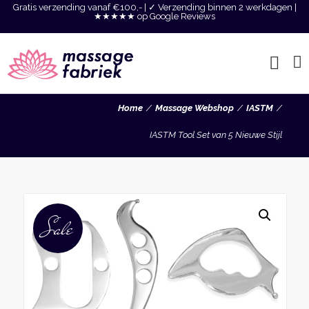
Gratis verzending vanaf €100,- | ✓ Verzending binnen 2 werkdagen |
★★★★★ op Google Reviews
Home
Massage Webshop
IASTM
IASTM Tool Set van 5 Nieuwe Stijl
Sale