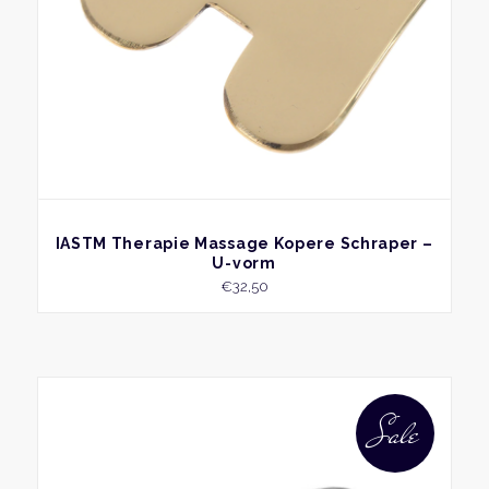
BEKIJK
IASTM Therapie Massage Kopere Schraper –
U-vorm
€
32,50
Sale