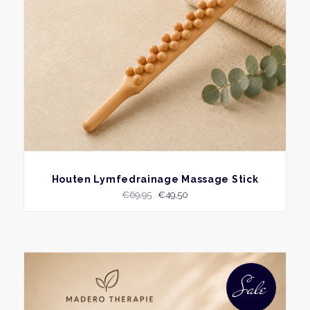
BEKIJK
Houten Lymfedrainage Massage Stick
Oorspronkelijke
Huidige
€
69,95
€
49,50
prijs
prijs
was:
is:
€69,95.
€49,50.
Sale