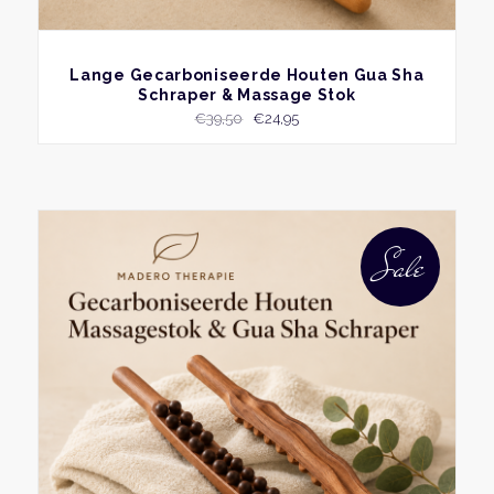
BEKIJK
Lange Gecarboniseerde Houten Gua Sha
Schraper & Massage Stok
Oorspronkelijke
Huidige
€
39,50
€
24,95
prijs
prijs
was:
is:
€39,50.
€24,95.
Sale