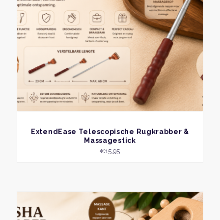
BEKIJK
ExtendEase Telescopische Rugkrabber &
Massagestick
€
15,95