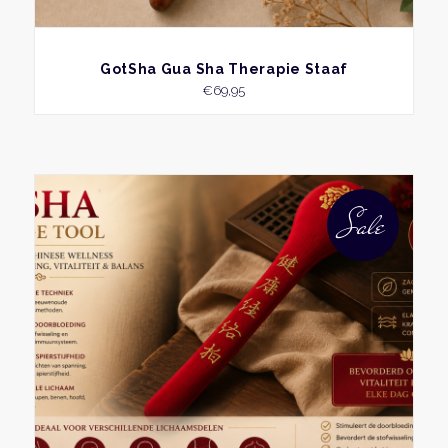
BEKIJK
GotSha Gua Sha Therapie Staaf
€
69,95
Sale