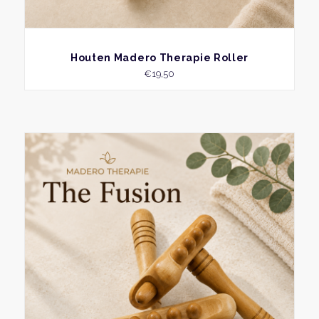
BEKIJK
Houten Madero Therapie Roller
€
19,50