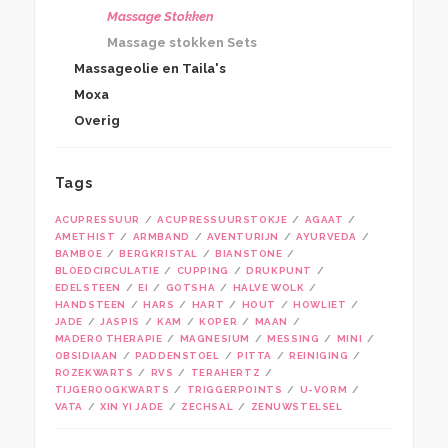
Massage Stokken
Massage stokken Sets
Massageolie en Taila's
Moxa
Overig
Tags
ACUPRESSUUR
ACUPRESSUURSTOKJE
AGAAT
AMETHIST
ARMBAND
AVENTURIJN
AYURVEDA
BAMBOE
BERGKRISTAL
BIANSTONE
BLOEDCIRCULATIE
CUPPING
DRUKPUNT
EDELSTEEN
EI
GOTSHA
HALVE WOLK
HANDSTEEN
HARS
HART
HOUT
HOWLIET
JADE
JASPIS
KAM
KOPER
MAAN
MADERO THERAPIE
MAGNESIUM
MESSING
MINI
OBSIDIAAN
PADDENSTOEL
PITTA
REINIGING
ROZEKWARTS
RVS
TERAHERTZ
TIJGEROOGKWARTS
TRIGGERPOINTS
U-VORM
VATA
XIN YI JADE
ZECHSAL
ZENUWSTELSEL