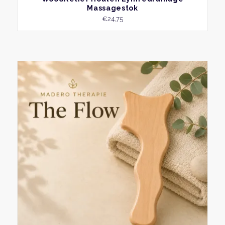
Massagestok
€
24,75