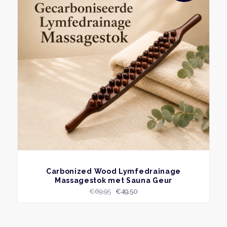
BEKIJK
Carbonized Wood Lymfedrainage
Massagestok met Sauna Geur
Oorspronkelijke
Huidige
€
69,95
€
49,50
prijs
prijs
was:
is:
€69,95.
€49,50.