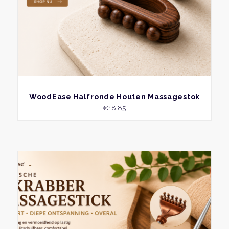
BEKIJK
WoodEase Halfronde Houten Massagestok
€
18,85