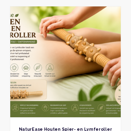
BEKIJK
NaturEase Houten Spier- en Lymferoller