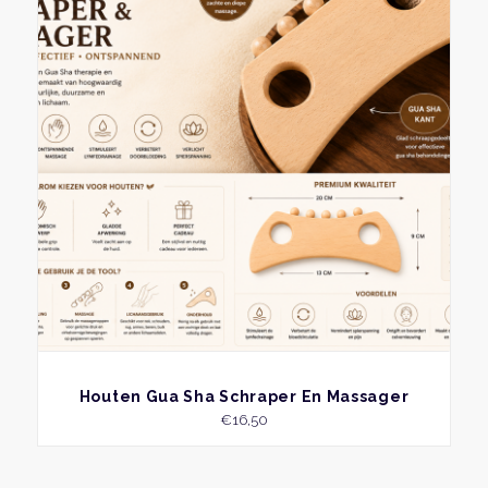
BEKIJK
Houten Gua Sha Schraper En Massager
€
16,50