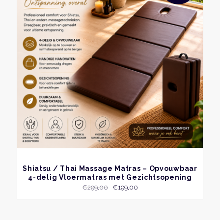
variat
Deze
optie
kan
geko
word
op
de
produ
BEKIJK
Shiatsu / Thai Massage Matras – Opvouwbaar
4-delig Vloermatras met Gezichtsopening
Oorspronkelijke
Huidige
€
299,00
€
199,00
prijs
prijs
was:
is:
€299,00.
€199,00.