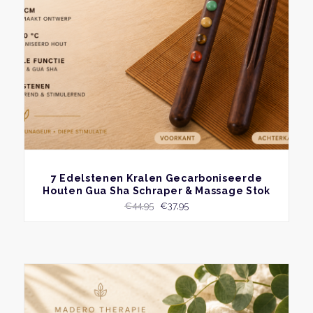
BEKIJK
7 Edelstenen Kralen Gecarboniseerde
Houten Gua Sha Schraper & Massage Stok
Oorspronkelijke
Huidige
€
44,95
€
37,95
prijs
prijs
was:
is:
€44,95.
€37,95.