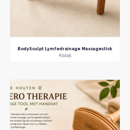
BEKIJK
BodySculpt Lymfedrainage Massagestick
€
54,95