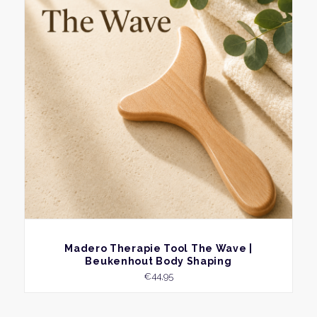
BEKIJK
Madero Therapie Tool The Wave |
Beukenhout Body Shaping
€
44,95