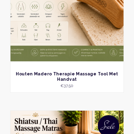
BEKIJK
Houten Madero Therapie Massage Tool Met
Handvat
€
37,50
Dit
produ
Sale
heeft
meer