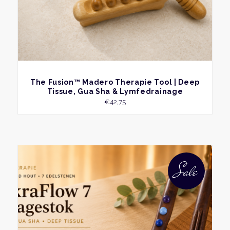
BEKIJK
The Fusion™ Madero Therapie Tool | Deep
Tissue, Gua Sha & Lymfedrainage
€
42,75
Sale