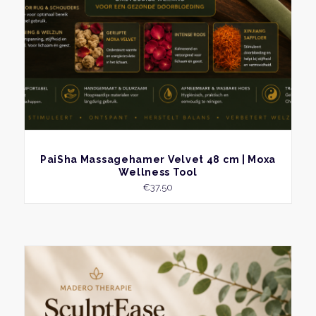
BEKIJK
PaiSha Massagehamer Velvet 48 cm | Moxa
Wellness Tool
€
37,50