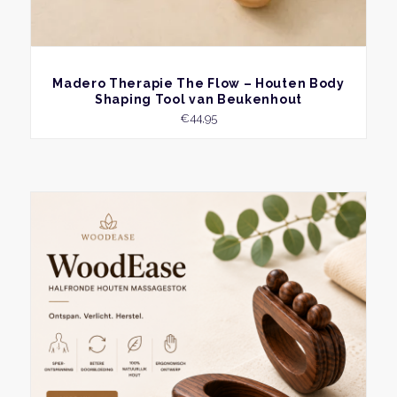
BEKIJK
Madero Therapie The Flow – Houten Body
Shaping Tool van Beukenhout
€
44,95