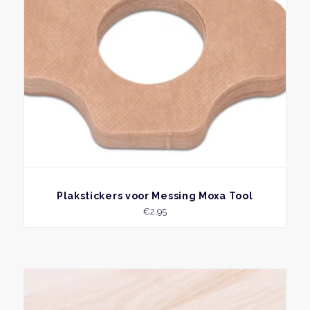
BEKIJK
Plakstickers voor Messing Moxa Tool
€
2,95