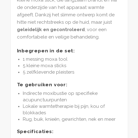
kleine moxa stick, die langzaam brandt en via
de onderzijde van het apparaat warmte
afgeeft. Dankzij het slimme ontwerp komt de
hitte niet rechtstreeks op de huid, maar juist
geleidelijk en gecontroleerd
, voor een
comfortabele en veilige behandeling.
Inbegrepen in de set:
1 messing moxa tool
5 kleine moxa sticks
5 zelfklevende pleisters
Te gebruiken voor:
Indirecte moxibustie op specifieke
acupunctuurpunten
Lokale warmtetherapie bij pijn, kou of
blokkades
Rug, buik, knieën, gewrichten, nek en meer
Specificaties: