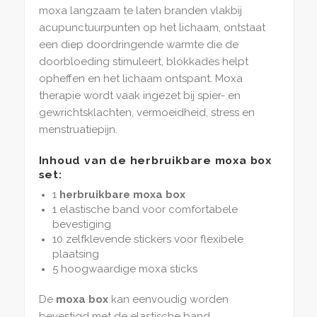
moxa langzaam te laten branden vlakbij
acupunctuurpunten op het lichaam, ontstaat
een diep doordringende warmte die de
doorbloeding stimuleert, blokkades helpt
opheffen en het lichaam ontspant. Moxa
therapie wordt vaak ingezet bij spier- en
gewrichtsklachten, vermoeidheid, stress en
menstruatiepijn.
Inhoud van de herbruikbare moxa box
set:
1
herbruikbare moxa box
1 elastische band voor comfortabele
bevestiging
10 zelfklevende stickers voor flexibele
plaatsing
5 hoogwaardige moxa sticks
De
moxa box
kan eenvoudig worden
bevestigd met de elastische band