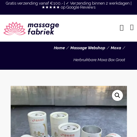
Gratis verzending vanaf €100,- | ✓ Verzending binnen 2 werkdagen |
★★★★★ op Google Reviews
Home
Massage Webshop
Moxa
Herbruikbare Moxa Box Groot