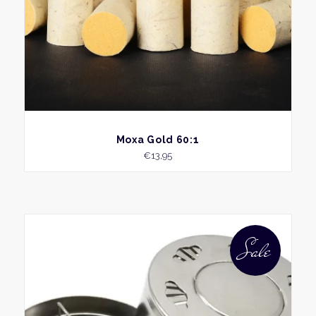
BEKIJK
Moxa Gold 60:1
€
13,95
Sale