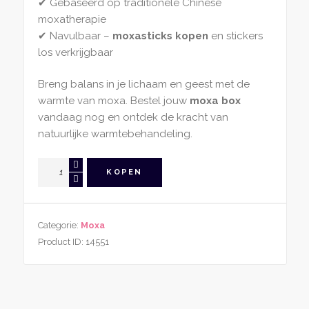
✔ Gebaseerd op traditionele Chinese
moxatherapie
✔ Navulbaar –
moxasticks kopen
en stickers
los verkrijgbaar
Breng balans in je lichaam en geest met de
warmte van moxa. Bestel jouw
moxa box
vandaag nog en ontdek de kracht van
natuurlijke warmtebehandeling.
Herbruikbare
KOPEN
Moxa
Box
Groot
Categorie:
Moxa
aantal
Product ID:
14551