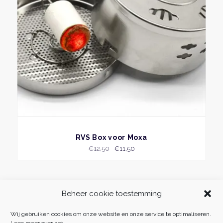
BEKIJK
RVS Box voor Moxa
Oorspronkelijke
Huidige
€
12,50
€
11,50
prijs
prijs
was:
is:
€12,50.
€11,50.
Beheer cookie toestemming
Wij gebruiken cookies om onze website en onze service te optimaliseren.