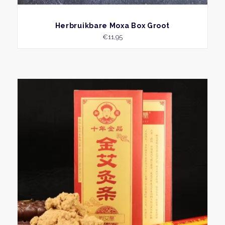
BEKIJK
Herbruikbare Moxa Box Groot
€
11,95