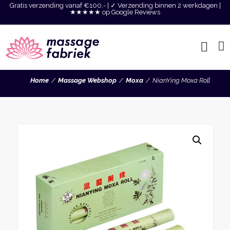
Gratis verzending vanaf €100,- | ✓ Verzending binnen 2 werkdagen |
★★★★★ op Google Reviews
Home
Massage Webshop
Moxa
NianYing Moxa Roll