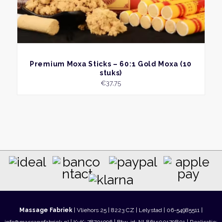
BEKIJK
Premium Moxa Sticks – 60:1 Gold Moxa (10
stuks)
€
37,75
Massage Fabriek
| Vliehors 25 | 8223 CZ | Lelystad | 06-54985511 |