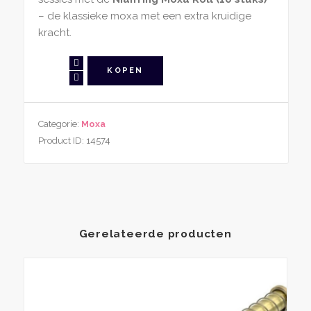
– de klassieke moxa met een extra kruidige
kracht.
NianYing
KOPEN
Moxa
Roll
aantal
Categorie:
Moxa
Product ID:
14574
Gerelateerde producten