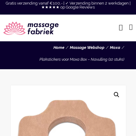
Gratis verzending vanaf €100,- | ✓ Verzending binnen 2 werkdagen |
★★★★★ op Google Reviews
Home
Massage Webshop
Moxa
Plakstickers voor Moxa Box – Navulling (10 stuks)