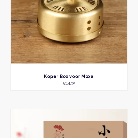
BEKIJK
Koper Box voor Moxa
€
14,95
Dit
produ
heeft
meer
variati