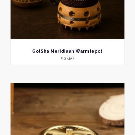
BEKIJK
GotSha Meridiaan Warmtepot
€
37,50