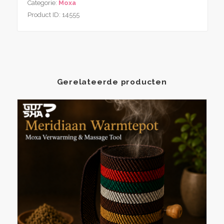
Categorie:
Moxa
–
Product ID:
14555
Navulling
(10
stuks)
aantal
Gerelateerde producten