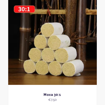
BEKIJK
Moxa 30:1
€
7,50