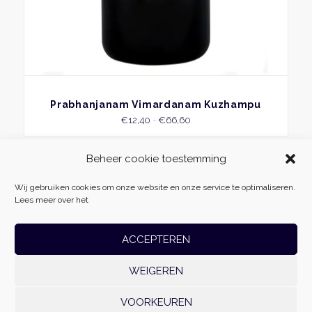
BEKIJK
Prabhanjanam Vimardanam Kuzhampu
Prijsklasse:
€
12,40
-
€
66,60
€12,40
tot
Beheer cookie toestemming
€66,60
Wij gebruiken cookies om onze website en onze service te optimaliseren.
Lees meer over het
ACCEPTEREN
WEIGEREN
Massage Fabriek
| Vliehors 25 | 8223 CZ | Lelystad | 06-54985511 |
info@massagefabriek.nl | KvK: 78701996 | Btw-id: NL861500179B01 | Realisatie:
VOORKEUREN
Websoep.nl