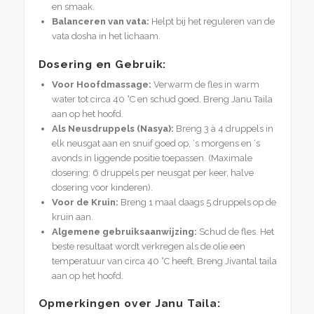
en smaak.
Balanceren van vata:
Helpt bij het reguleren van de
vata dosha in het lichaam.
Dosering en Gebruik:
Voor Hoofdmassage:
Verwarm de fles in warm
water tot circa 40 °C en schud goed. Breng Janu Taila
aan op het hoofd.
Als Neusdruppels (Nasya):
Breng 3 à 4 druppels in
elk neusgat aan en snuif goed op, ‘s morgens en ‘s
avonds in liggende positie toepassen. (Maximale
dosering: 6 druppels per neusgat per keer, halve
dosering voor kinderen).
Voor de Kruin:
Breng 1 maal daags 5 druppels op de
kruin aan.
Algemene gebruiksaanwijzing:
Schud de fles. Het
beste resultaat wordt verkregen als de olie een
temperatuur van circa 40 °C heeft. Breng Jivantal taila
aan op het hoofd.
Opmerkingen over Janu Taila: