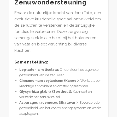
Zenuwondersteuning
Ervaar de natuurlijke kracht van Janu Taila, een
exclusieve kruidenolie speciaal ontwikkeld om
de zenuwen te versterken en de zintuiglijke
functies te verbeteren. Deze zorgvuldig
samengestelde olie helpt bij het balanceren
van vata en biedt verlichting bij diverse
klachten.
Samenstelling:
Leptadenia reticulata:
Ondersteunt de algehele
gezondheid van de zenuwen.
Cinnamomum zeylanicum (Kaneel):
Werkt als een
krachtige antioxidant en ontstekingsremmer.
Glycyrrhiza glabra (Zoethout):
Kalmeert en
versterkt het zenuwstelsel.
Asparagus racemosus (Shatavari):
Bevordert de
gezondheid van het voortplantingssysteem en werkt
adaptogeen.