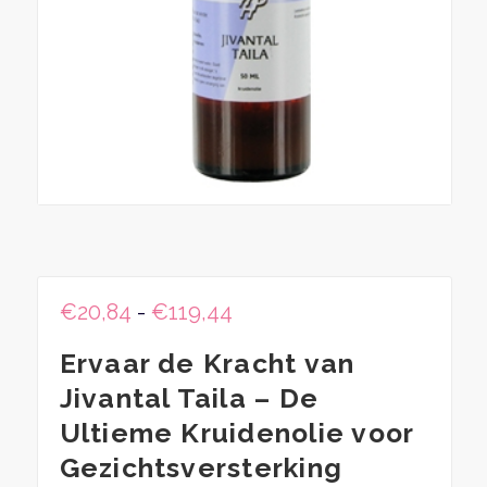
Prijsklasse:
€
20,84
-
€
119,44
€20,84
Ervaar de Kracht van
tot
€119,44
Jivantal Taila – De
Ultieme Kruidenolie voor
Gezichtsversterking