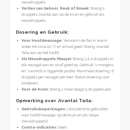
neusdruppels.
Verlies van Gehoor, Reuk of Smaak:
Breng 5
druppels Jivantal aan op de kruin en gebruik als
neusdruppels.
Dosering en Gebruik:
Voor Hoofdmassage:
Verwarm de fles in warm
water tot circa 40 °C en schud goed. Breng Jivantal
Taila aan op het hoofd.
Als Neusdruppels (Nasya):
Breng 3 à 4 druppels in
elk neusgat aan en snuif goed op. Gebruik ‘s morgens
en ‘s avonds in liggende positie. Maximale dosering: 6
druppels per neusgat per keer (halve dosering voor
kinderen).
Voor de Kruin:
Breng 1 maal daags 5 druppels aan.
Opmerking over Jivantal Taila:
Gebruiksbeperkingen:
Uitsluitend te gebruiken
voor hoofdmassage, op de kruin en als nasya
(neusdruppels).
Contra-indicaties:
Geen.