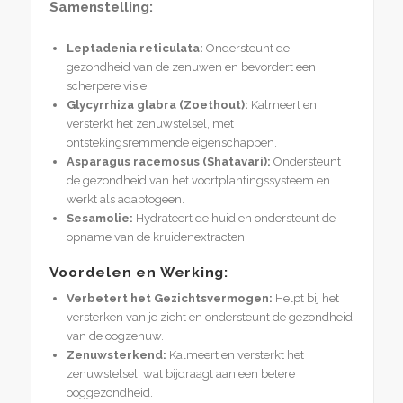
Samenstelling:
Leptadenia reticulata:
Ondersteunt de
gezondheid van de zenuwen en bevordert een
scherpere visie.
Glycyrrhiza glabra (Zoethout):
Kalmeert en
versterkt het zenuwstelsel, met
ontstekingsremmende eigenschappen.
Asparagus racemosus (Shatavari):
Ondersteunt
de gezondheid van het voortplantingssysteem en
werkt als adaptogeen.
Sesamolie:
Hydrateert de huid en ondersteunt de
opname van de kruidenextracten.
Voordelen en Werking:
Verbetert het Gezichtsvermogen:
Helpt bij het
versterken van je zicht en ondersteunt de gezondheid
van de oogzenuw.
Zenuwsterkend:
Kalmeert en versterkt het
zenuwstelsel, wat bijdraagt aan een betere
ooggezondheid.