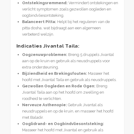
Ontstekingsremmend:
Vermindert ontstekingen en
verlicht symptomen zoals gezwollen oogleden en
oogbindvliesontsteking.
Balanceert Pitta:
Helpt bij het reguleren van de
pitta dosha, wat bijdraagt aan een algemeen
verbeterd welzijn.
Indicaties Jivantal Taila:
Oogzenuwproblemen:
Breng 5 druppels Jivantal
aan op de kruin en gebruik als neusdruppels voor
extra ondersteuning.
Bijziendheid en Brekingsfouten:
Masseer het
hoofd met Jivantal Taila en gebruik als neusdruppels.
Gezwollen Oogleden en Rode Ogen:
Breng
Jivantal Taila aan op het hoofd om zwelling en
roodheid te verlichten.
Nerveuze Asthenopie:
Gebruik Jivantal als
neusdruppels en op de kruin, en masseer het hoofd
met Baladir.
Ooglidrand- en Oogbindvliesontsteking:
Masseer het hoofd met Jivantal en gebruik als