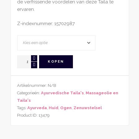
de verfrissende voordelen van deze Taila te
ervaren.
Z-indexnummer: 15702987
Jivantal
KOPEN
Taila
aantal
Artikelnummer:
N/B
Categorieën:
Ayurvedische Taila's
,
Massageolie en
Taila's
Tags:
Ayurveda
,
Huid
,
Ogen
,
Zenuwstelsel
Product ID:
13479