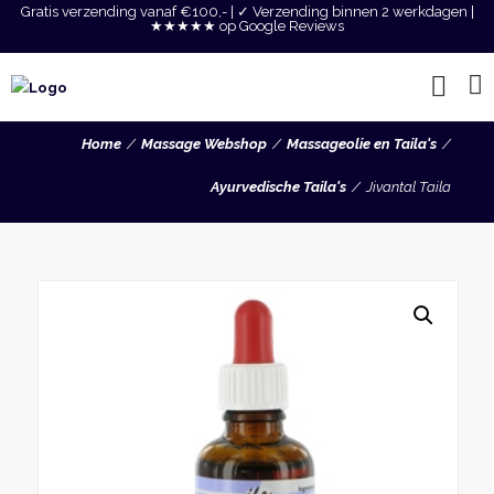
Gratis verzending vanaf €100,- | ✓ Verzending binnen 2 werkdagen |
★★★★★ op Google Reviews
Home
Massage Webshop
Massageolie en Taila's
Ayurvedische Taila's
Jivantal Taila