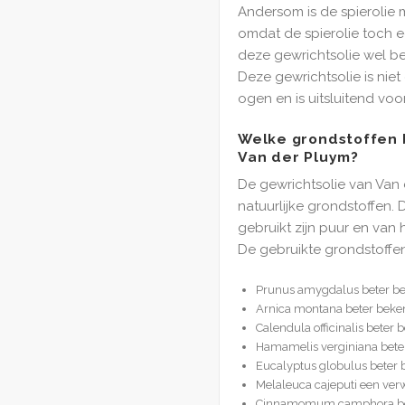
Andersom is de spierolie 
omdat de spierolie toch e
deze gewrichtsolie wel be
Deze gewrichtsolie is nie
ogen en is uitsluitend voo
Welke grondstoffen 
Van der Pluym?
De gewrichtsolie van Van 
natuurlijke grondstoffen.
gebruikt zijn puur en van 
De gebruikte grondstoffen 
Prunus amygdalus beter b
Arnica montana beter beken
Calendula officinalis beter
Hamamelis verginiana bete
Eucalyptus globulus bete
Melaleuca cajeputi een verw
Cinnamomum camphora bet