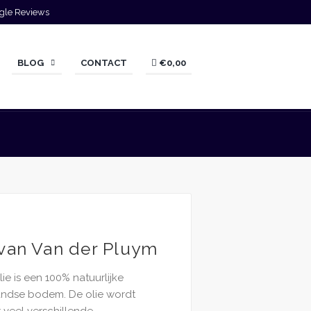
gle Reviews
BLOG
CONTACT
€0,00
sklasse:
,95
 van Van der Pluym
,95
ie is een 100% natuurlijke
andse bodem. De olie wordt
 veel verschillende