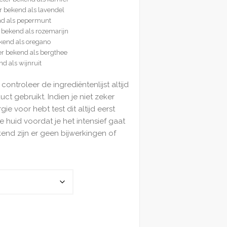
r bekend als lavendel
nd als pepermunt
r bekend als rozemarijn
kend als oregano
r bekend als bergthee
d als wijnruit
 controleer de ingrediëntenlijst altijd
t gebruikt. Indien je niet zeker
gie voor hebt test dit altijd eerst
je huid voordat je het intensief gaat
end zijn er geen bijwerkingen of