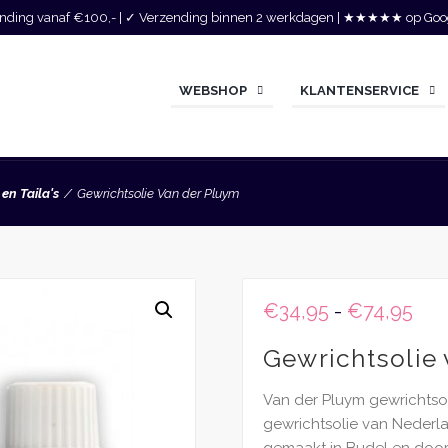
zending vanaf €100,- | ✓ Verzending binnen 2 werkdagen | ★★★★★ op Goo
WEBSHOP
KLANTENSERVICE
en Taila's
Gewrichtsolie Van der Pluym
Prij
€
34,95
-
€
74,95
€34
Gewrichtsolie
tot
€74
Van der Pluym gewrichtsol
gewrichtsolie van Nederl
gemaakt in Budel en door