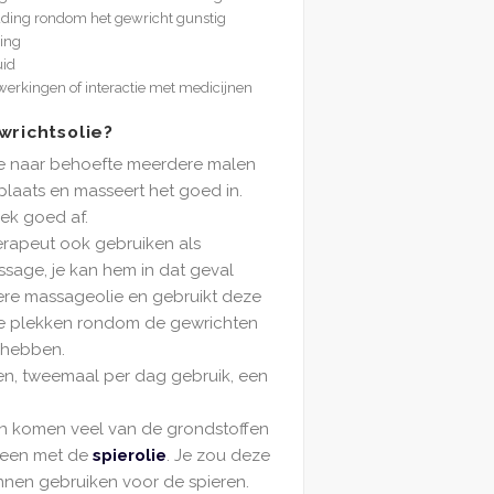
uding rondom het gewricht gunstig
king
uid
werkingen of interactie met medicijnen
wrichtsolie?
ie naar behoefte meerdere malen
laats en masseert het goed in.
ek goed af.
erapeut ook gebruiken als
sage, je kan hem in dat geval
re massageolie en gebruikt deze
de plekken rondom de gewrichten
 hebben.
en, tweemaal per dag gebruik, een
en komen veel van de grondstoffen
reen met de
spierolie
. Je zou deze
nnen gebruiken voor de spieren.