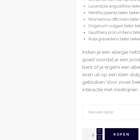
Lavandula angustifolia bete
Mentha piperita beter beke
Rosmarinus officinalis bete
Origanum vulgare beter be
Gaulthera procumbens bete
Ruta graveolens beter beken
Indien je een allergie hebt
goed voordat je een produc
bent of je ergens een aller
even uit op een klein stuk
gebruiken. Voor zover bek
interactie met medicijnen.
Gewrichtsolie
KOPEN
Van