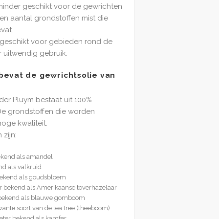
minder geschikt voor de gewrichten
en aantal grondstoffen mist die
vat.
t geschikt voor gebieden rond de
r uitwendig gebruik.
bevat de gewrichtsolie van
der Pluym bestaat uit 100%
 De grondstoffen die worden
hoge kwaliteit.
zijn:
ekend als amandel
d als valkruid
 bekend als goudsbloem
r bekend als Amerikaanse toverhazelaar
r bekend als blauwe gomboom
ante soort van de tea tree (theeboom)
er bekend als kamfer