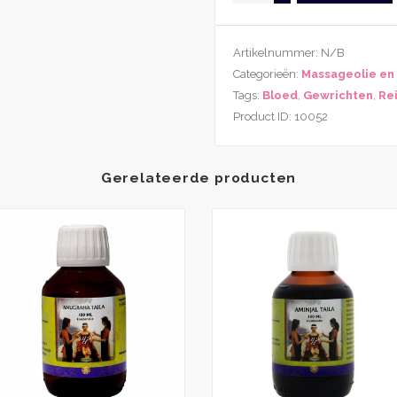
der
Pluym
Artikelnummer:
N/B
aantal
Categorieën:
Massageolie en 
Tags:
Bloed
,
Gewrichten
,
Re
Product ID:
10052
Gerelateerde producten
Dit
product
heeft
re
meerdere
.
variaties.
Deze
optie
kan
n
gekozen
worden