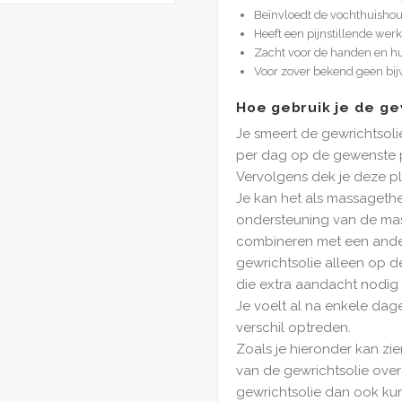
Beïnvloedt de vochthuisho
Heeft een pijnstillende wer
Zacht voor de handen en h
Voor zover bekend geen bij
Hoe gebruik je de ge
Je smeert de gewrichtsol
per dag op de gewenste p
Vervolgens dek je deze pl
Je kan het als massageth
ondersteuning van de mas
combineren met een ande
gewrichtsolie alleen op 
die extra aandacht nodig
Je voelt al na enkele dag
verschil optreden.
Zoals je hieronder kan zi
van de gewrichtsolie ove
gewrichtsolie dan ook ku