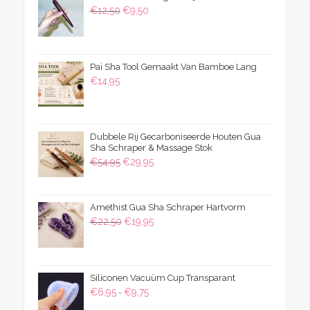
Oorspronkelijke
Huidige
€
12,50
€
9,50
prijs
prijs
was:
is:
€12,50.
€9,50.
Pai Sha Tool Gemaakt Van Bamboe Lang
€
14,95
Dubbele Rij Gecarboniseerde Houten Gua
Sha Schraper & Massage Stok
Oorspronkelijke
Huidige
€
54,95
€
29,95
prijs
prijs
was:
is:
Amethist Gua Sha Schraper Hartvorm
€54,95.
€29,95.
Oorspronkelijke
Huidige
€
22,50
€
19,95
prijs
prijs
was:
is:
€22,50.
€19,95.
Siliconen Vacuüm Cup Transparant
Prijsklasse:
€
6,95
€
9,75
-
€6,95