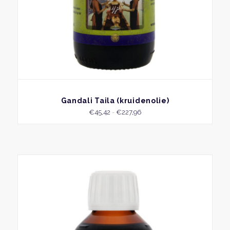
de
produ
BEKIJK
Gandali Taila (kruidenolie)
Prijsklasse:
€
45,42
-
€
227,96
€45,42
tot
€227,96
Dit
produ
heeft
meer
variat
Deze
optie