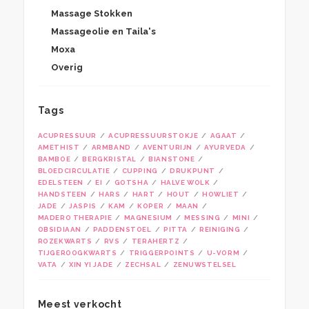
Massage Stokken
Massageolie en Taila's
Moxa
Overig
Tags
ACUPRESSUUR
ACUPRESSUURSTOKJE
AGAAT
AMETHIST
ARMBAND
AVENTURIJN
AYURVEDA
BAMBOE
BERGKRISTAL
BIANSTONE
BLOEDCIRCULATIE
CUPPING
DRUKPUNT
EDELSTEEN
EI
GOTSHA
HALVE WOLK
HANDSTEEN
HARS
HART
HOUT
HOWLIET
JADE
JASPIS
KAM
KOPER
MAAN
MADERO THERAPIE
MAGNESIUM
MESSING
MINI
OBSIDIAAN
PADDENSTOEL
PITTA
REINIGING
ROZEKWARTS
RVS
TERAHERTZ
TIJGEROOGKWARTS
TRIGGERPOINTS
U-VORM
VATA
XIN YI JADE
ZECHSAL
ZENUWSTELSEL
Meest verkocht