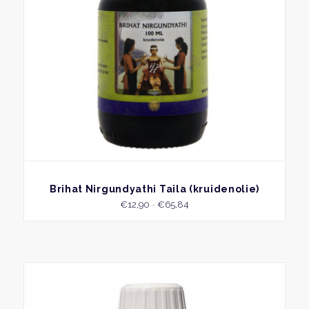
kan
geko
word
op
de
produ
BEKIJK
Brihat Nirgundyathi Taila (kruidenolie)
Prijsklasse:
€
12,90
-
€
65,84
€12,90
tot
€65,84
Dit
produ
heeft