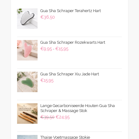
Gua Sha Schraper Terahertz Hart
€
36,50
Gua Sha Schraper Rozekwarts Hart
Prijsklasse:
€
9,95
€
15,95
-
€9,95
tot
€15,95
Gua Sha Schraper Xiu Jade Hart
€
15,95
Lange Gecarboniseerde Houten Gua Sha
Schraper & Massage Stok
Oorspronkelijke
Huidige
€
39,50
€
24,95
prijs
prijs
was:
is:
Thaise Voetmassage Stokje
€39,50.
€24,95.