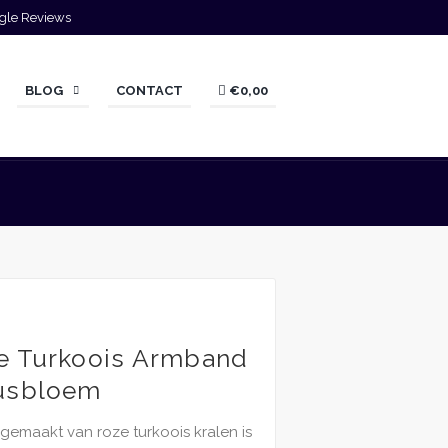
gle Reviews
BLOG
CONTACT
€0,00
e Turkoois Armband
tusbloem
emaakt van roze turkoois kralen is