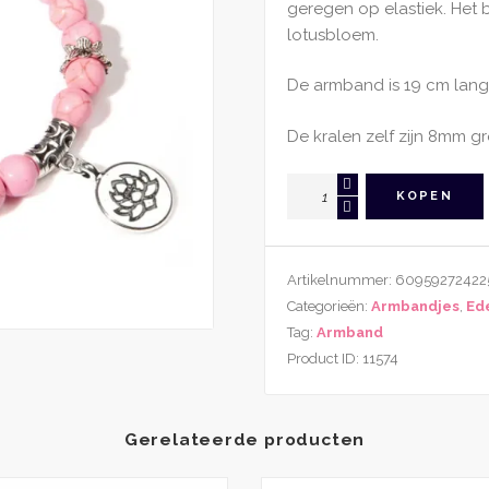
geregen op elastiek. Het 
lotusbloem.
De armband is 19 cm lang
De kralen zelf zijn 8mm gr
Edelsteen
KOPEN
Roze
Turkoois
Armband
Artikelnummer:
60959272422
Met
Categorieën:
Armbandjes
,
Ed
Lotusbloem
Tag:
Armband
Bedel
Product ID:
11574
aantal
Gerelateerde producten