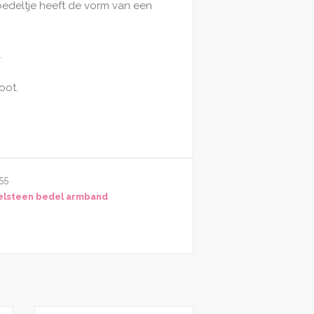
bedeltje heeft de vorm van een
.
oot.
55
elsteen bedel armband