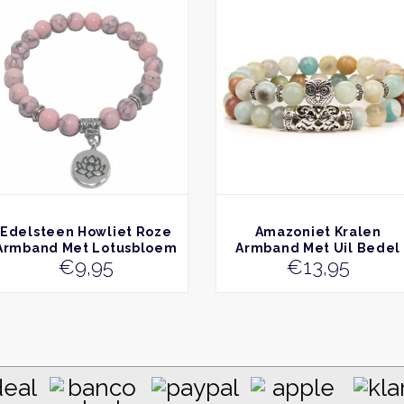
BEKIJK
BEKIJK
Edelsteen Howliet Roze
Amazoniet Kralen
Armband Met Lotusbloem
Armband Met Uil Bedel
€
9,95
€
13,95
Bedel