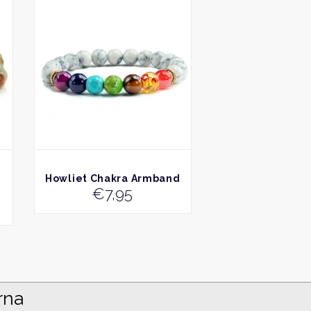
BEKIJK
Howliet Chakra Armband
€
7,95