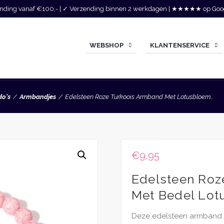
zending vanaf €100,- | ✓ Verzending binnen 2 werkdagen | ★★★★★ op Goo
WEBSHOP
KLANTENSERVICE
do's
Armbandjes
Edelsteen Roze Turkoois Armband Met Lotusbloem...
€
9,95
Edelsteen Roz
Met Bedel Lo
Deze edelsteen armband g