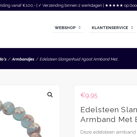
zending vanaf €100,- | ✓ Verzending binnen 2 werkdagen | ★★★★★ op Goo
WEBSHOP
KLANTENSERVICE
do's
Armbandjes
Edelsteen Slangenhuid Agaat Armband Met...
€
9,95
Edelsteen Sla
Armband Met 
Deze edelsteen armband 