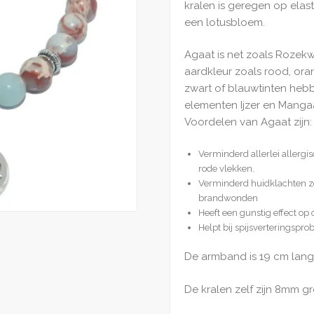
kralen is geregen op elast
een lotusbloem.
Agaat is net zoals Rozekw
aardkleur zoals rood, ora
zwart of blauwtinten heb
elementen Ijzer en Manga
Voordelen van Agaat zijn:
Verminderd allerlei allergis
rode vlekken.
Verminderd huidklachten zo
brandwonden
Heeft een gunstig effect op
Helpt bij spijsverteringspr
De armband is 19 cm lang
De kralen zelf zijn 8mm gr