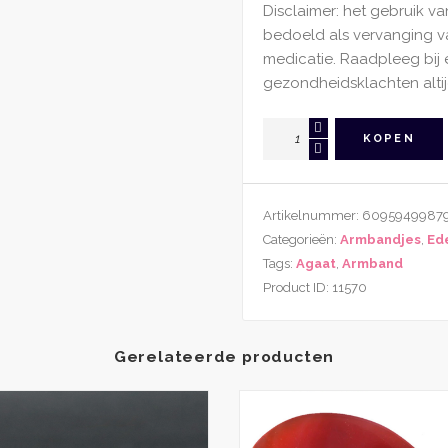
Disclaimer: het gebruik va
bedoeld als vervanging 
medicatie. Raadpleeg bij 
gezondheidsklachten altij
Edelsteen
KOPEN
Slangenhuid
Agaat
Armband
Artikelnummer:
6095949987
Met
Categorieën:
Armbandjes
,
Ed
Lotusbloem
Tags:
Agaat
,
Armband
Bedel
Product ID:
11570
aantal
Gerelateerde producten