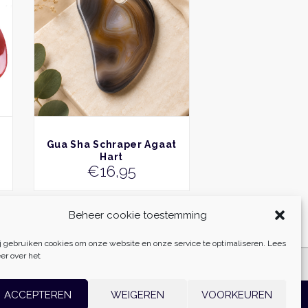
BEKIJK
Gua Sha Schraper Agaat
Hart
€
16,95
Beheer cookie toestemming
j gebruiken cookies om onze website en onze service te optimaliseren. Lees
er over het
ACCEPTEREN
WEIGEREN
VOORKEUREN
861500179B01 | Realisatie:
Websoep.nl