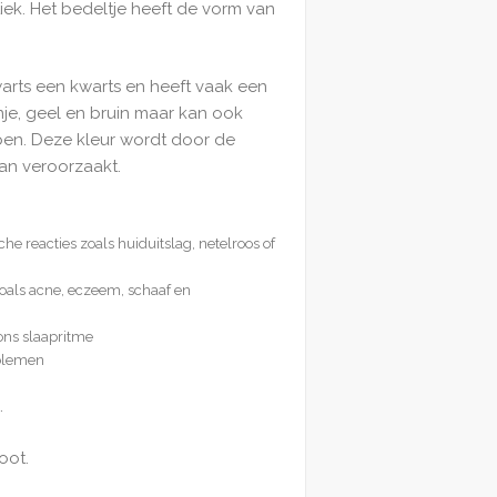
iek. Het bedeltje heeft de vorm van
arts een kwarts en heeft vaak een
nje, geel en bruin maar kan ook
ben. Deze kleur wordt door de
an veroorzaakt.
che reacties zoals huiduitslag, netelroos of
als acne, eczeem, schaaf en
 ons slaapritme
oblemen
.
oot.