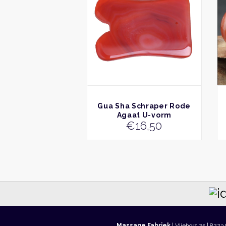
BEKIJK
Gua Sha Schraper Rode
Agaat U-vorm
€
16,50
Massage Fabriek
| Vliehors 25 | 8223