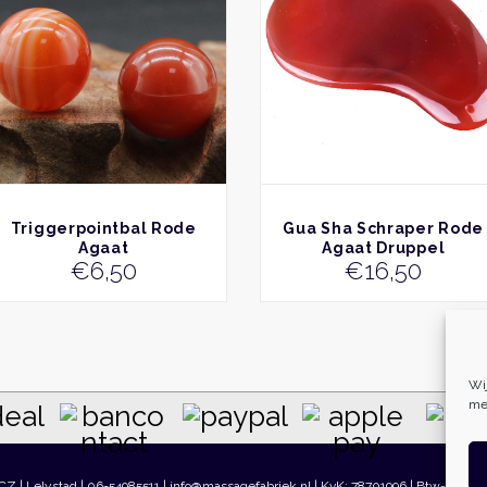
BEKIJK
BEKIJK
Triggerpointbal Rode
Gua Sha Schraper Rode
Agaat
Agaat Druppel
€
6,50
€
16,50
Wi
me
 CZ | Lelystad | 06-54985511 | info@massagefabriek.nl | KvK: 78701996 | Btw-id: NL