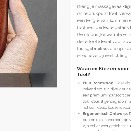
Breng je massagevaardig
onze drukpunt tool, verva
een lengte van 14 cm en 
tool een perfecte balans t
De natuurlijke warmte en
deze tool ideaal voor zow
thuisgebruikers die op zo
effectieve pijnverlichting.
Waarom Kiezen voor
Tool?
Puur Rosewood:
Deze dru
bekend om zijn rijke kleur
een premium houtsoort die n
ook robuust genoeg is om l
het een ideale keuze is vo
Ergonomisch Ontwerp:
D
punten die ontworpen zijn 
zijn boller voor gerichte acu