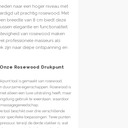
heden naar een hoger niveau met
ardigd uit prachtig rosewood. Met
een breedte van 8 cm biedt deze
ussen elegantie en functionaliteit.
 stevigheid van rosewood maken
el professionele masseurs als
ek zijn naar diepe ontspanning en
 Onze Rosewood Drukpunt
kpunt tool is gemaakt van rosewood,
 en duurzame eigenschappen. Rosewood is
iet alleen een luxe uitstraling heeft, maar
angdurig gebruik te weerstaan, waardoor
or massagegereedschap.
e tool beschikt over drie verschillende
voor specifieke toepassingen. Twee punten
pressuur, terwijl de derde vlakker is, wat