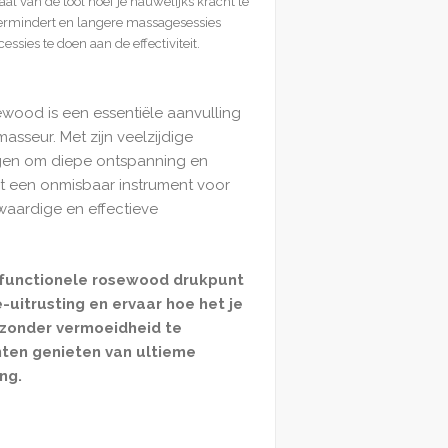
al van de tool hoef je nauwelijks kracht te
ermindert en langere massagesessies
sies te doen aan de effectiviteit.
wood is een essentiële aanvulling
masseur. Met zijn veelzijdige
gen om diepe ontspanning en
het een onmisbaar instrument voor
waardige en effectieve
 functionele rosewood drukpunt
-uitrusting en ervaar hoe het je
 zonder vermoeidheid te
anten genieten van ultieme
ng.