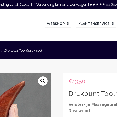
zending vanaf €100,- | ✓ Verzending binnen 2 werkdagen | ★★★★★ op Goo
WEBSHOP
KLANTENSERVICE
Drukpunt Tool Rosewood
€
13,50
Drukpunt Tool
Versterk je Massagepra
Rosewood