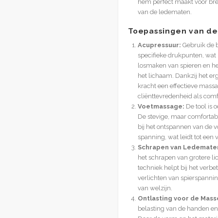
hem perfect maakt voor br
van de ledematen.
Toepassingen van de
Acupressuur:
Gebruik de b
specifieke drukpunten, wat h
losmaken van spieren en he
het lichaam. Dankzij het e
kracht een effectieve mass
cliënttevredenheid als comf
Voetmassage:
De tool is 
De stevige, maar comfortabe
bij het ontspannen van de 
spanning, wat leidt tot een
Schrapen van Ledemate
het schrapen van grotere 
techniek helpt bij het verb
verlichten van spierspanni
van welzijn.
Ontlasting voor de Mass
belasting van de handen en