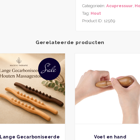
Categorieën:
Acupressuur
,
Ho
Tag:
Hout
Product ID:
12569
Gerelateerde producten
Dit
product
Sale
heeft
meerdere
variaties.
Deze
optie
kan
gekozen
worden
op
de
productpagina
BEKIJK
BEKIJK
Lange Gecarboniseerde
Voet en hand