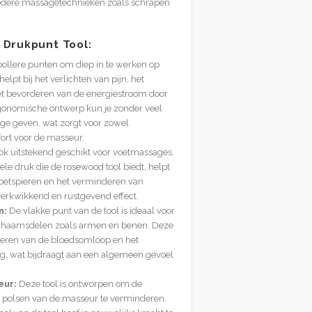
edere massagetechnieken zoals schrapen
 Drukpunt Tool:
ollere punten om diep in te werken op
elpt bij het verlichten van pijn, het
t bevorderen van de energiestroom door
rgonomische ontwerp kun je zonder veel
age geven, wat zorgt voor zowel
ort voor de masseur.
ook uitstekend geschikt voor voetmassages.
le druk die de rosewood tool biedt, helpt
voetspieren en het verminderen van
 verkwikkend en rustgevend effect.
n:
De vlakke punt van de tool is ideaal voor
lichaamsdelen zoals armen en benen. Deze
eteren van de bloedsomloop en het
ng, wat bijdraagt aan een algemeen gevoel
eur:
Deze tool is ontworpen om de
 polsen van de masseur te verminderen.