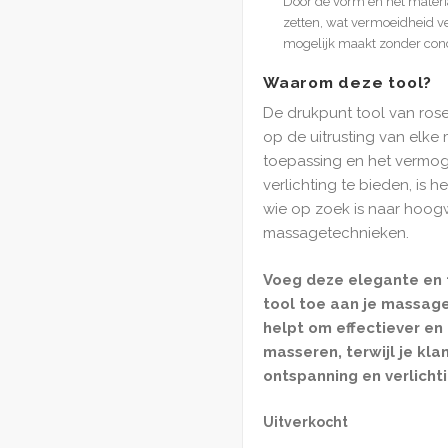
Door de vorm en het materia
zetten, wat vermoeidheid v
mogelijk maakt zonder conces
Waarom deze tool?
De drukpunt tool van rose
op de uitrusting van elke 
toepassing en het vermo
verlichting te bieden, is 
wie op zoek is naar hoog
massagetechnieken.
Voeg deze elegante en
tool toe aan je massage
helpt om effectiever en
masseren, terwijl je kl
ontspanning en verlichti
Uitverkocht