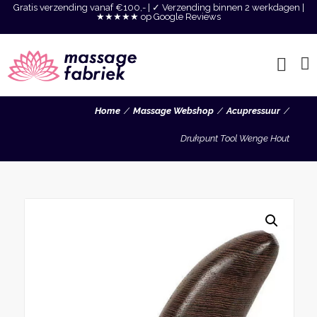
Gratis verzending vanaf €100,- | ✓ Verzending binnen 2 werkdagen |
★★★★★ op Google Reviews
Home
Massage Webshop
Acupressuur
Drukpunt Tool Wenge Hout