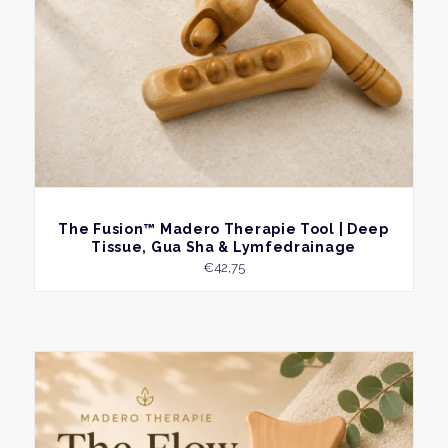
BEKIJK
The Fusion™ Madero Therapie Tool | Deep
Tissue, Gua Sha & Lymfedrainage
€
42,75