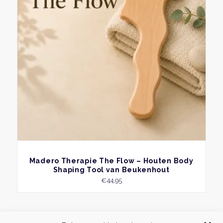
BEKIJK
Madero Therapie The Flow – Houten Body
Shaping Tool van Beukenhout
€
44,95