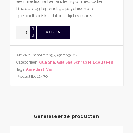
een medische behandeling of medicatie.
Raadpleeg bij ernstige psychische of
gezondheidsklachten altijd een arts.
Gua
KOPEN
Sha
Schraper
Amethist
Artikelnummer:
6095936063087
Vis
Categorieën:
Gua Sha
,
Gua Sha Schraper Edelsteen
aantal
Tags:
Amethist
,
Vis
Product ID:
12470
Gerelateerde producten