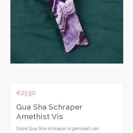
€
23,50
Gua Sha Schraper
Amethist Vis
Deze Gua Sha schraper is gemaakt van