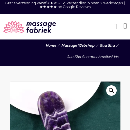
Gratis verzending vanaf €100,- | ✓ Verzending binnen 2 werkdagen |
★★★★★ op Google Reviews
Home
Massage Webshop
Gua Sha
Gua Sha Schraper Amethist Vis