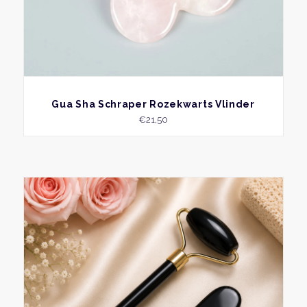
BEKIJK
Gua Sha Schraper Rozekwarts Vlinder
€
21,50
Dit
produ
heeft
meer
variati
Deze
optie
kan
geko