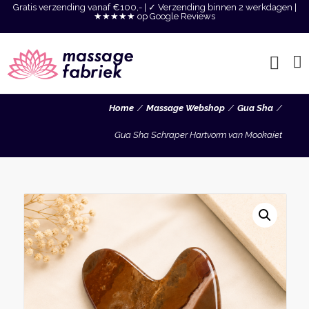
Gratis verzending vanaf €100,- | ✓ Verzending binnen 2 werkdagen |
★★★★★ op Google Reviews
Home
Massage Webshop
Gua Sha
Gua Sha Schraper Hartvorm van Mookaiet