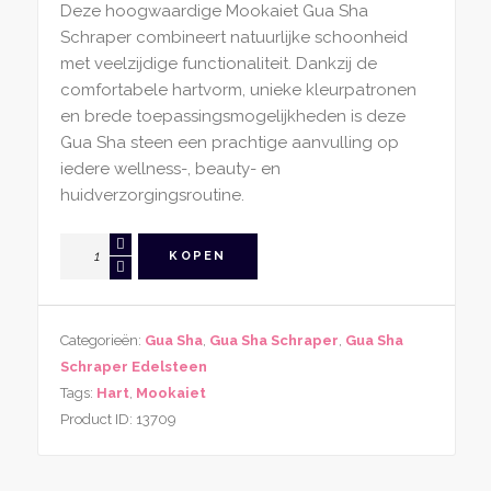
Deze hoogwaardige Mookaiet Gua Sha
Schraper combineert natuurlijke schoonheid
met veelzijdige functionaliteit. Dankzij de
comfortabele hartvorm, unieke kleurpatronen
en brede toepassingsmogelijkheden is deze
Gua Sha steen een prachtige aanvulling op
iedere wellness-, beauty- en
huidverzorgingsroutine.
Gua
KOPEN
Sha
Schraper
Hartvorm
Categorieën:
Gua Sha
,
Gua Sha Schraper
,
Gua Sha
van
Schraper Edelsteen
Mookaiet
Tags:
Hart
,
Mookaiet
aantal
Product ID:
13709