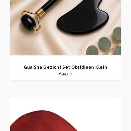
word
op
de
produ
BEKIJK
Gua Sha Gezicht Set Obsidiaan Klein
€
44,00