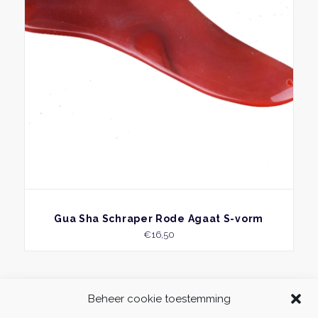
BEKIJK
Gua Sha Schraper Rode Agaat S-vorm
€
16,50
Beheer cookie toestemming