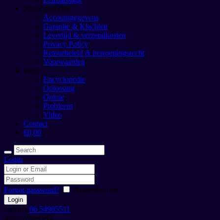
Klantenservice
Accountgegevens
Garantie & Klachten
Levertijd & verzendkosten
Privacy Policy
Retourbeleid & herroepingsrecht
Voorwaarden
Blog
Encyclopedie
Oplossing
Opinie
Probleem
Video
Contact
€0,00
Login
Forgot password?
Remember me
Call Us
06 54985511
Stay connected: