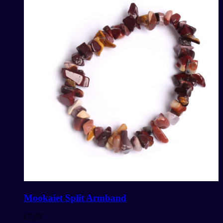
Mookaiet Split Armband
€
7,95