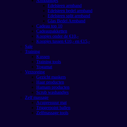
Armbandjes
Edelsteen armband
Edelsteen bedel armband
Edelsteen split armband
Glas Bedel Armband
Cadeau top 10
Cadeaupakketten
Koopjes onder de €10,-
Koopjes tussen €10,- en €15,-
Sale
Training
Kussen
Training tools
Yogamat
Verzorging
Gezicht maskers
Haar producten
Hamam producten
Scrub washandjes
Zelf massage
Acupressuur mat
Triggerpoint ballen
Zelfmassage tools