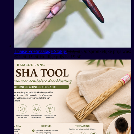
Thaise Voetmassage Stokje
€
12,50
Oorspronkelijke prijs was:
€12,50.
€
9,50
Huidige prijs is: €9,50.