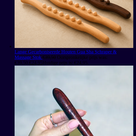
Lange Gecarboniseerde Houten Gua Sha Schraper &
Massage Stok
€
39,50
Oorspronkelijke prijs was:
€39,50.
€
24,95
Huidige prijs is: €24,95.