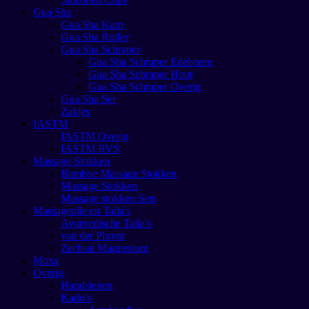
Gua Sha
Gua Sha Kam
Gua Sha Roller
Gua Sha Schraper
Gua Sha Schraper Edelsteen
Gua Sha Schraper Hout
Gua Sha Schraper Overig
Gua Sha Set
Zakjes
IASTM
IASTM Overig
IASTM RVS
Massage Stokken
Bamboe Massage Stokken
Massage Stokken
Massage stokken Sets
Massageolie en Taila's
Ayurvedische Taila's
van der Pluym
Zechsal Magnesium
Moxa
Overig
Handstenen
Kado's