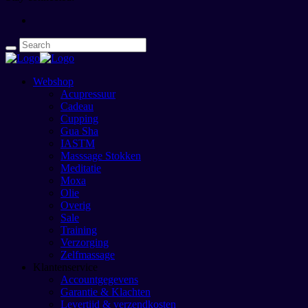
Webshop
Acupressuur
Cadeau
Cupping
Gua Sha
IASTM
Masssage Stokken
Meditatie
Moxa
Olie
Overig
Sale
Training
Verzorging
Zelfmassage
Klantenservice
Accountgegevens
Garantie & Klachten
Levertijd & verzendkosten