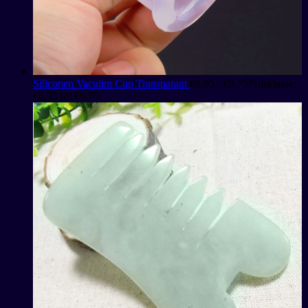
Siliconen Vacuüm Cup Transparant
€
6,95
-
€
9,75
Prijsklasse:
€6,95 tot €9,75