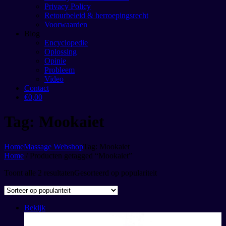
Privacy Policy
Retourbeleid & herroepingsrecht
Voorwaarden
Blog
Encyclopedie
Oplossing
Opinie
Probleem
Video
Contact
€0,00
Tag: Mookaiet
Home
Massage Webshop
Tag: Mookaiet
Home
/ Producten getagged “Mookaiet”
Toont alle 2 resultaten
Gesorteerd op populariteit
Bekijk