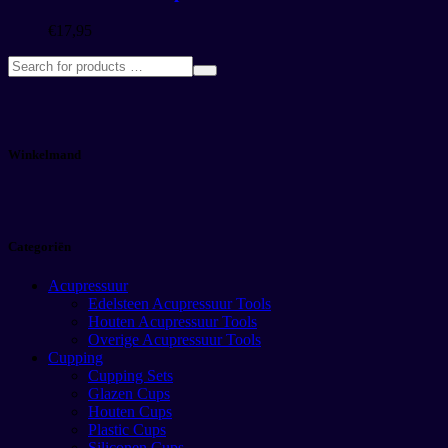
€
17,95
Winkelmand
Categoriën
Acupressuur
Edelsteen Acupressuur Tools
Houten Acupressuur Tools
Overige Acupressuur Tools
Cupping
Cupping Sets
Glazen Cups
Houten Cups
Plastic Cups
Siliconen Cups