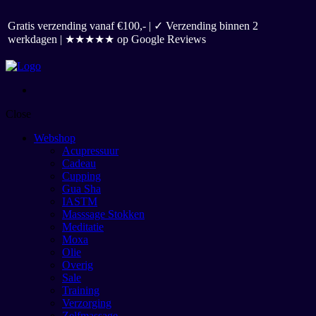
Gratis verzending vanaf €100,- | ✓ Verzending binnen 2
werkdagen | ★★★★★ op Google Reviews
Close
Webshop
Acupressuur
Cadeau
Cupping
Gua Sha
IASTM
Masssage Stokken
Meditatie
Moxa
Olie
Overig
Sale
Training
Verzorging
Zelfmassage