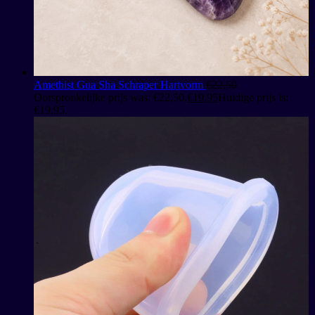
Amethist Gua Sha Schraper Hartvorm
€
22,50
Oorspronkelijke prijs was: €22,50.
€
19,95
Huidige prijs is:
€19,95.