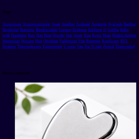
Tags
Acupressuur
Acupressuurstokje
Agaat
Amethist
Armband
Aventurijn
Ayurveda
Bamboe
Bergkristal
Bianstone
Bloedcirculatie
Cupping
Drukpunt
Edelsteen
Ei
GotSha
Halve
wolk
Handsteen
Hars
Hart
Hout
Howliet
Jade
Jaspis
Kam
Koper
Maan
Madero therapie
Magnesium
Messing
Mini
Obsidiaan
Paddenstoel
Pitta
Reiniging
Rozekwarts
RVS
Terahertz
Tijgeroogkwarts
Triggerpoints
U-vorm
Vata
Xin Yi Jade
Zechsal
Zenuwstelsel
Meest verkocht