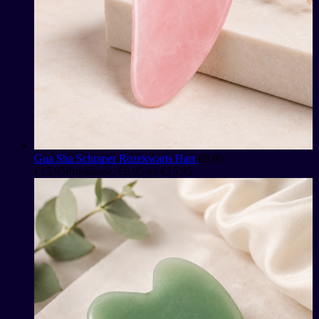
Gua Sha Schraper Rozekwarts Hart
€
9,95
-
€
15,95
Prijsklasse: €9,95 tot €15,95