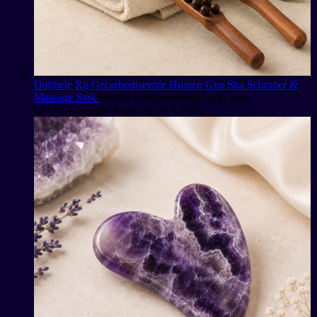
Dubbele Rij Gecarboniseerde Houten Gua Sha Schraper &
Massage Stok
€
54,95
Oorspronkelijke prijs was:
€54,95.
€
29,95
Huidige prijs is: €29,95.