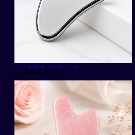
Gua Sha Schraper Terahertz Hart
Gewaardeerd
5.00
uit 5
€
36,50