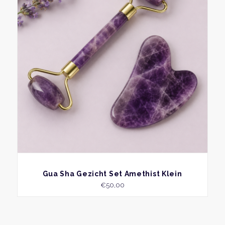
variati
Deze
optie
kan
geko
word
op
de
produ
BEKIJK
Gua Sha Gezicht Set Amethist Klein
€
50,00