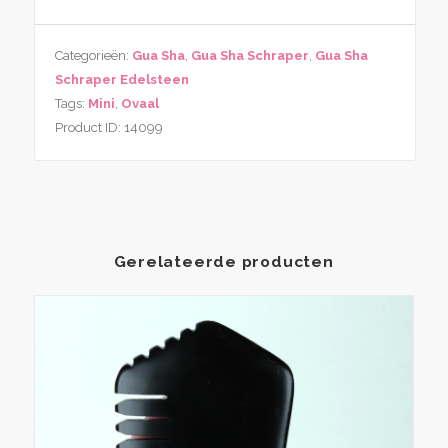
Sha
Schraper
Categorieën:
Gua Sha
,
Gua Sha Schraper
,
Gua Sha
Chakra
Schraper Edelsteen
Ovaal
Tags:
Mini
,
Ovaal
aantal
Product ID:
14099
Gerelateerde producten