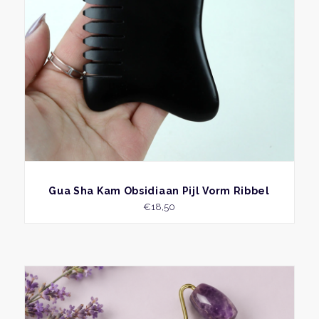
BEKIJK
Gua Sha Kam Obsidiaan Pijl Vorm Ribbel
€
18,50
Dit
produ
heeft
meer