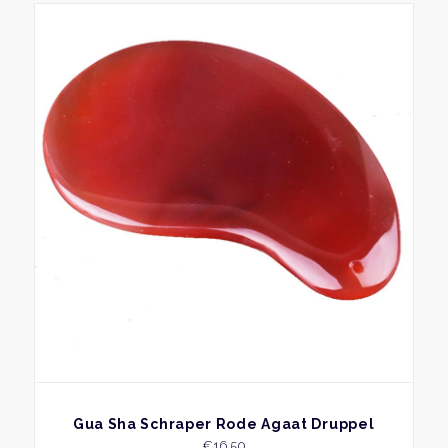
BEKIJK
Gua Sha Schraper Rode Agaat Druppel
€
16,50