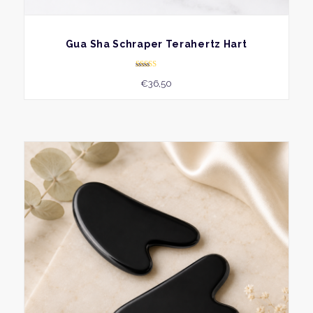
BEKIJK
Gua Sha Schraper Terahertz Hart
Gewaardeer
€
36,50
d
5.00
uit 5