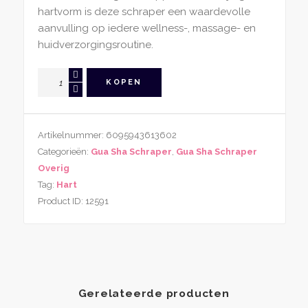
hartvorm is deze schraper een waardevolle
aanvulling op iedere wellness-, massage- en
huidverzorgingsroutine.
Aluminium
KOPEN
Gua
Sha
Schraper
Artikelnummer:
6095943613602
Goudkleurig
Categorieën:
Gua Sha Schraper
,
Gua Sha Schraper
Hartvorm
Overig
aantal
Tag:
Hart
Product ID:
12591
Gerelateerde producten