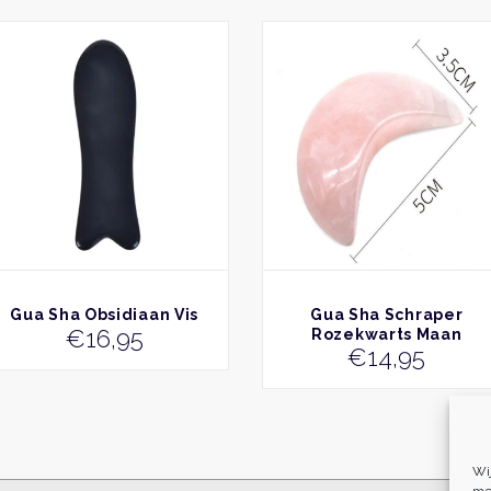
BEKIJK
BEKIJK
Gua Sha Obsidiaan Vis
Gua Sha Schraper
€
16,95
Rozekwarts Maan
€
14,95
Wi