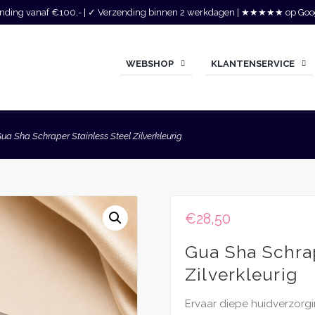
zending vanaf €100,- | ✓ Verzending binnen 2 werkdagen | ★★★★★ op Goo
WEBSHOP
KLANTENSERVICE
ua Sha Schraper Stainless Steel Zilverkleurig
€
28,50
Gua Sha Schrap
Zilverkleurig
Ervaar diepe huidverzorg