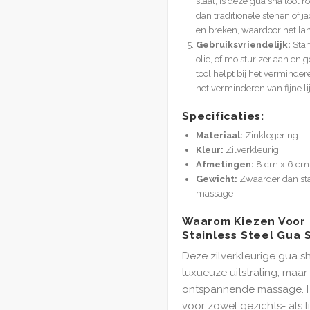
staal, is deze gua sha tool
dan traditionele stenen of j
en breken, waardoor het la
Gebruiksvriendelijk:
Star
olie, of moisturizer aan en 
tool helpt bij het verminder
het verminderen van fijne lij
Specificaties:
Materiaal:
Zinklegering
Kleur:
Zilverkleurig
Afmetingen:
8 cm x 6 cm (
Gewicht:
Zwaarder dan sta
massage
Waarom Kiezen Voor 
Stainless Steel Gua 
Deze zilverkleurige gua s
luxueuze uitstraling, maar
ontspannende massage. He
voor zowel gezichts- als