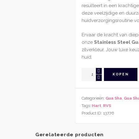
resulteert in een krachtig
deze veelzijdige en duurz
huidverzorgingsroutine vo
Ervaar de kracht van die
onze
Stainless Steel G
zilverkleur. Jouw luxe ke
huid.
Gua
KOPEN
Sha
Schraper
Stainless
Categorieën:
Gua Sha
,
Gua Sh
Steel
Tags:
Hart
,
RVS
Zilverkleurig
Product ID:
13776
aantal
Gerelateerde producten