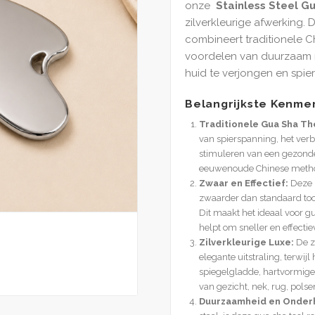
onze
Stainless Steel G
zilverkleurige afwerking.
combineert traditionele 
voordelen van duurzaam ro
huid te verjongen en spier
Belangrijkste Kenme
Traditionele Gua Sha Th
van spierspanning, het verb
stimuleren van een gezonde
eeuwenoude Chinese meth
Zwaar en Effectief:
Deze r
zwaarder dan standaard too
Dit maakt het ideaal voor g
helpt om sneller en effectie
Zilverkleurige Luxe:
De zi
elegante uitstraling, terwijl 
spiegelgladde, hartvormige 
van gezicht, nek, rug, polse
Duurzaamheid en Onder