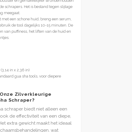
 robuuster en gemakkelijker te onderhouden
ade schrapers. Het is bestand tegen slijtage
ng meegaat.
t met een schone huid, breng een serum,
gebruik de tool dagelijks 10-15 minuten. De
en van puffiness, het liften van de huid en
ntjes.
3,14 in x 2,36 in)
ndaard gua sha tools, voor diepere
Onze Zilverkleurige
Sha Schraper?
ha schraper biedt niet alleen een
 ook de effectiviteit van een diepe,
t extra gewicht maakt het ideaal
 lichaamsbehandelingen, wat