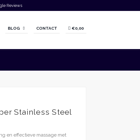
gle Reviews
BLOG
CONTACT
€0,00
er Stainless Steel
ing en effectieve massage met