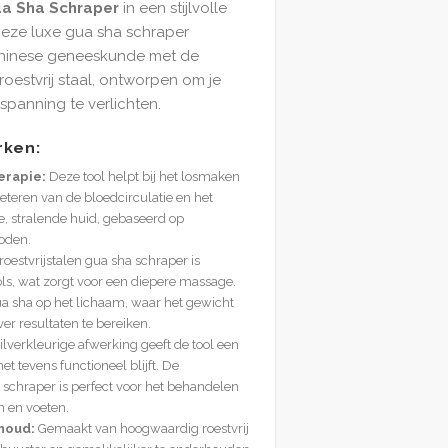
ua Sha Schraper
in een stijlvolle
 Deze luxe gua sha schraper
Chinese geneeskunde met de
estvrij staal, ontworpen om je
spanning te verlichten.
rken:
erapie:
Deze tool helpt bij het losmaken
eteren van de bloedcirculatie en het
, stralende huid, gebaseerd op
oden.
oestvrijstalen gua sha schraper is
ls, wat zorgt voor een diepere massage.
ua sha op het lichaam, waar het gewicht
ver resultaten te bereiken.
lverkleurige afwerking geeft de tool een
het tevens functioneel blijft. De
schraper is perfect voor het behandelen
n en voeten.
houd:
Gemaakt van hoogwaardig roestvrij