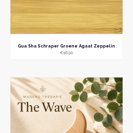
BEKIJK
Gua Sha Schraper Groene Agaat Zeppelin
€
16,50