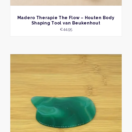
BEKIJK
Madero Therapie The Flow – Houten Body
Shaping Tool van Beukenhout
€
44,95