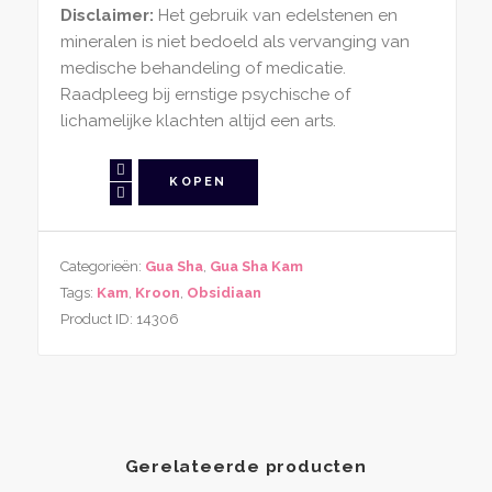
Disclaimer:
Het gebruik van edelstenen en
mineralen is niet bedoeld als vervanging van
medische behandeling of medicatie.
Raadpleeg bij ernstige psychische of
lichamelijke klachten altijd een arts.
Gua
KOPEN
Sha
Hoofdkam
Kroon
Categorieën:
Gua Sha
,
Gua Sha Kam
gemaakt
Tags:
Kam
,
Kroon
,
Obsidiaan
van
Product ID:
14306
Obsidiaan
aantal
Gerelateerde producten