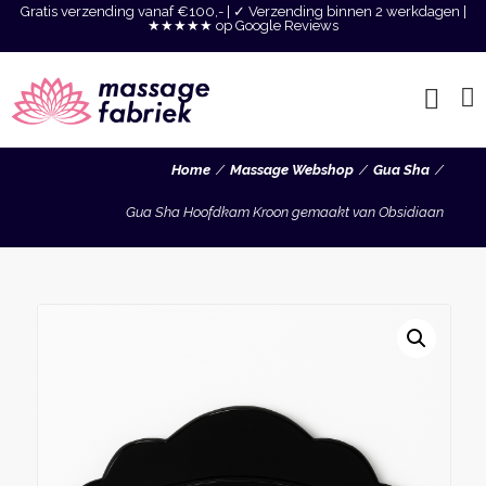
Gratis verzending vanaf €100,- | ✓ Verzending binnen 2 werkdagen |
★★★★★ op Google Reviews
Home
Massage Webshop
Gua Sha
Gua Sha Hoofdkam Kroon gemaakt van Obsidiaan