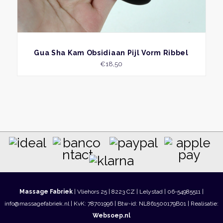
BEKIJK
Gua Sha Kam Obsidiaan Pijl Vorm Ribbel
€
18,50
Massage Fabriek
| Vliehors 25 | 8223 CZ | Lelystad | 06-54985511 |
info@massagefabriek.nl | KvK: 78701996 | Btw-id: NL861500179B01 | Realisatie:
Websoep.nl