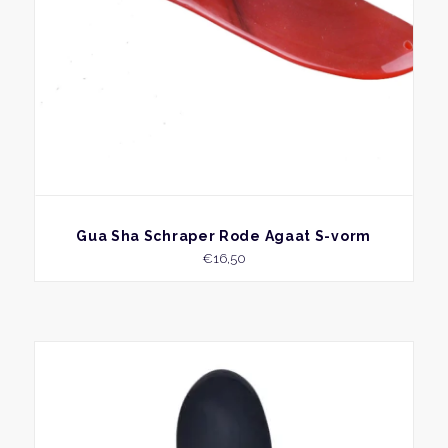
BEKIJK
Gua Sha Schraper Rode Agaat S-vorm
€
16,50