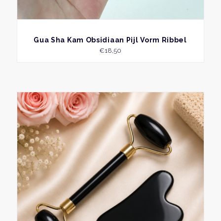
BEKIJK
Gua Sha Kam Obsidiaan Pijl Vorm Ribbel
€
18,50
Dit
produ
heeft
meer
variati
Deze
optie
kan
geko
word
op
de