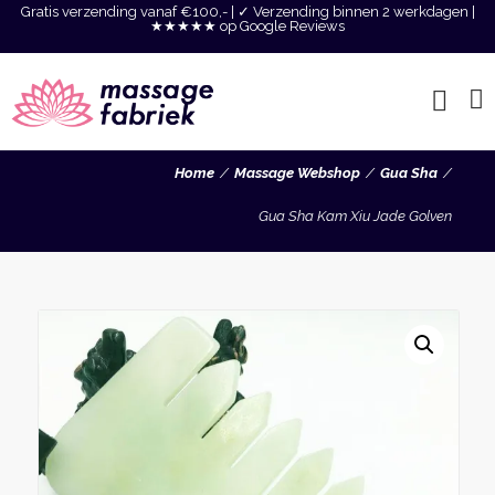
Gratis verzending vanaf €100,- | ✓ Verzending binnen 2 werkdagen |
★★★★★ op Google Reviews
Home
Massage Webshop
Gua Sha
Gua Sha Kam Xiu Jade Golven