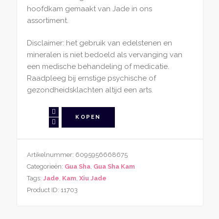
hoofdkam gemaakt van Jade in ons
assortiment.
Disclaimer: het gebruik van edelstenen en
mineralen is niet bedoeld als vervanging van
een medische behandeling of medicatie.
Raadpleeg bij ernstige psychische of
gezondheidsklachten altijd een arts.
Gua
KOPEN
Sha
Kam
Xiu
Artikelnummer:
6095956668675
Jade
Categorieën:
Gua Sha
,
Gua Sha Kam
Golven
Tags:
Jade
,
Kam
,
Xiu Jade
aantal
Product ID:
11703