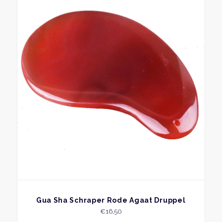
BEKIJK
Gua Sha Schraper Rode Agaat Druppel
€
16,50