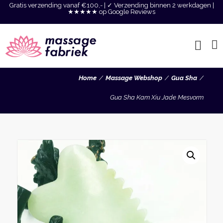
Gratis verzending vanaf €100,- | ✓ Verzending binnen 2 werkdagen |
★★★★★ op Google Reviews
Home
Massage Webshop
Gua Sha
Gua Sha Kam Xiu Jade Mesvorm