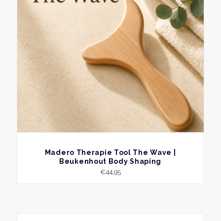
BEKIJK
Madero Therapie Tool The Wave |
Beukenhout Body Shaping
€
44,95