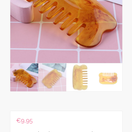
€
9,95