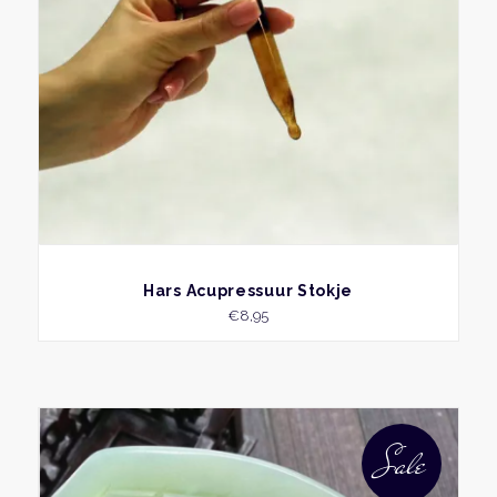
BEKIJK
Hars Acupressuur Stokje
€
8,95
Sale