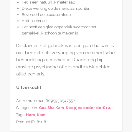
Het is een natuurlijk materiaal;
Diepe werking op de meridiaan punten;
Bevordert de bloedsomloop;
Anti-bacterieel;
Het heeft een glad oppervlak waardoor het
gemakkelijk schoon te maken is.
Disclaimer: het gebruik van een gua sha kam is
niet bedoeld als vervanging van een medische
behandeling of medicatie. Raadpleeg bij
ernstige psychische of gezondheidsklachten
altijd een arts.
Uitverkocht
Artikelnummer:
6095930547552
Categorieën:
Gua Sha Kam
,
Koopjes onder de €10,-
Tags:
Hars
,
Kam
Product ID:
6106