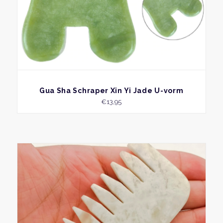
BEKIJK
Gua Sha Schraper Xin Yi Jade U-vorm
€
13,95