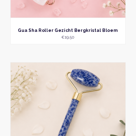
BEKIJK
Gua Sha Roller Gezicht Bergkristal Bloem
€
19,50