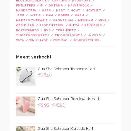
BLOEDCIRCULATIE
CUPPING
DRUKPUNT
EDELSTEEN
EI
GOTSHA
HALVE WOLK
HANDSTEEN
HARS
HART
HOUT
HOWLIET
JADE
JASPIS
KAM
KOPER
MAAN
MADERO THERAPIE
MAGNESIUM
MESSING
MINI
OBSIDIAAN
PADDENSTOEL
PITTA
REINIGING
ROZEKWARTS
RVS
TERAHERTZ
TIJGEROOGKWARTS
TRIGGERPOINTS
U-VORM
VATA
XIN YI JADE
ZECHSAL
ZENUWSTELSEL
Meest verkocht
Gua Sha Schraper Terahertz Hart
€
36,50
Gua Sha Schraper Rozekwarts Hart
Prijsklasse:
€
9,95
€
15,95
-
€9,95
tot
€15,95
Gua Sha Schraper Xiu Jade Hart