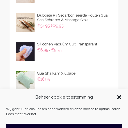
was:
is:
€22,50.
€19,95.
Dubbele Rij Gecarboniseerde Houten Gua
Sha Schraper & Massage Stok
Oorspronkelijke
Huidige
€
54,95
€
29,95
prijs
prijs
was:
is:
Siliconen Vacuüm Cup Transparant
€54,95.
€29,95.
Prijsklasse:
€
6,95
€
9,75
-
€6,95
tot
€9,75
Gua Sha Kam Xiu Jade
€
16,95
Beheer cookie toestemming
Wij gebruiken cookies om onze website en onze service te optimaliseren.
Lees meer over het