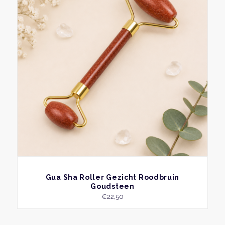
BEKIJK
Gua Sha Roller Gezicht Roodbruin
Goudsteen
€
22,50