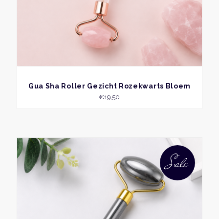
BEKIJK
Gua Sha Roller Gezicht Rozekwarts Bloem
€
19,50
Sale