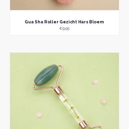
BEKIJK
Gua Sha Roller Gezicht Hars Bloem
€
9,95