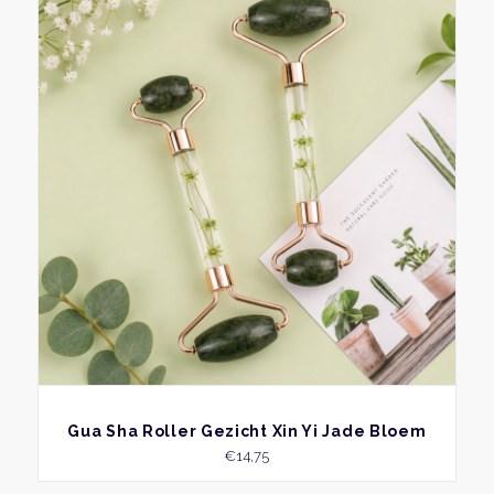
BEKIJK
Gua Sha Roller Gezicht Xin Yi Jade Bloem
€
14,75