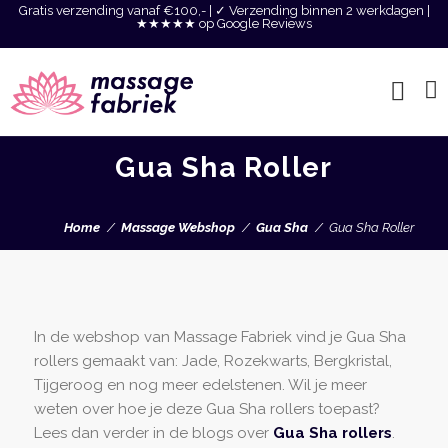
Gratis verzending vanaf €100,- | ✓ Verzending binnen 2 werkdagen |
★★★★★ op Google Reviews
Gua Sha Roller
Home
Massage Webshop
Gua Sha
Gua Sha Roller
In de webshop van Massage Fabriek vind je Gua Sha
rollers gemaakt van: Jade, Rozekwarts, Bergkristal,
Tijgeroog en nog meer edelstenen. Wil je meer
weten over hoe je deze Gua Sha rollers toepast?
Lees dan verder in de blogs over
Gua Sha rollers
.