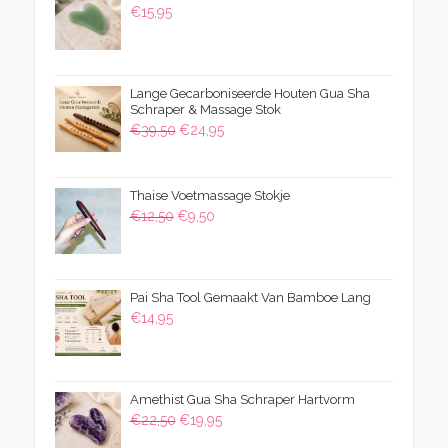
€
15,95
Lange Gecarboniseerde Houten Gua Sha
Schraper & Massage Stok
Oorspronkelijke
Huidige
€
39,50
€
24,95
prijs
prijs
was:
is:
Thaise Voetmassage Stokje
€39,50.
€24,95.
Oorspronkelijke
Huidige
€
12,50
€
9,50
prijs
prijs
was:
is:
€12,50.
€9,50.
Pai Sha Tool Gemaakt Van Bamboe Lang
€
14,95
Amethist Gua Sha Schraper Hartvorm
Oorspronkelijke
Huidige
€
22,50
€
19,95
prijs
prijs