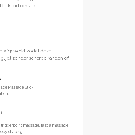
t bekend om zijn:
ig afgewerkt zodat deze
glijdt zonder scherpe randen of
s
nage Massage Stick
nhout
31
 triggerpoint massage, fascia massage,
, body shaping