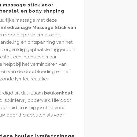
 massage stick voor
herstel en body shaping
uurlijke massage met deze
ymfedrainage Massage Stick van
en voor diepe spiermassage,
handeling en ontspanning van het
1 zorgvuldig geplaatste triggerpoint
estok een intensieve maar
 helpt bij het verminderen van
eren van de doorbloeding en het
onde lymfecirculatie.
aardigd uit duurzaam
beukenhout
 splintervrij oppervlak. Hierdoor
 de huid en is hij geschikt voor
uik door therapeuten als voor
 deze houten lymfedrainage