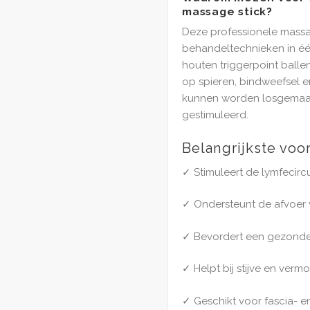
massage stick?
Deze professionele mass
behandeltechnieken in éé
houten triggerpoint ballen
op spieren, bindweefsel e
kunnen worden losgemaa
gestimuleerd.
Belangrijkste voo
✓ Stimuleert de lymfecircu
✓ Ondersteunt de afvoer 
✓ Bevordert een gezond
✓ Helpt bij stijve en verm
✓ Geschikt voor fascia- 