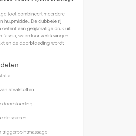
age tool combineert meerdere
n hulpmiddel. De dubbele rij
 oefent een gelijkmatige druk uit
n fascia, waardoor verklevingen
kt en de doorbloeding wordt
rdelen
latie
van afvalstoffen
e doorbloeding
oeide spieren
en triggerpointmassage