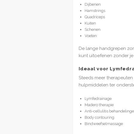
Dijbenen
Hamstrings
Quadriceps
Kuiten
Schenen
Voeten
De lange handgrepen zor
kunt uitoefenen zonder je
Ideaal voor Lymfedra
Steeds meer therapeuten
hulpmiddelen ter onderst
Lymfedrainage
Madero therapie
Anti-cellulitis behandeling
Body contouring
Bindweefselmassage