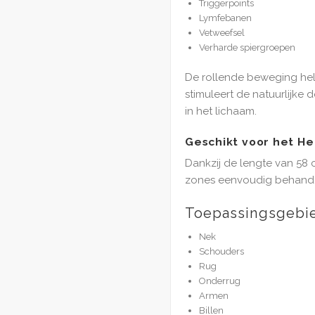
Triggerpoints
Lymfebanen
Vetweefsel
Verharde spiergroepen
De rollende beweging hel
stimuleert de natuurlijke
in het lichaam.
Geschikt voor het H
Dankzij de lengte van 58 
zones eenvoudig behand
Toepassingsgebi
Nek
Schouders
Rug
Onderrug
Armen
Billen