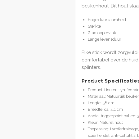
beukenhout. Dit hout staa
Hoge duurzaamheid
Sterkte
Glad oppervlak
Lange levensduur
Elke stick wordt zorgvuld
comfortabel over de huid 
splinters.
Product Specificatie
Product: Houten Lymfedrai
Materiaal: Natuurlijk beuke
Lengte: 58 cm
Breedte: ca. 4,1 cm
Aantal triggerpoint ballen: 
Kleur: Naturel hout
Toepassing: Lymfedrainage,
spierherstel, anti-cellulitis