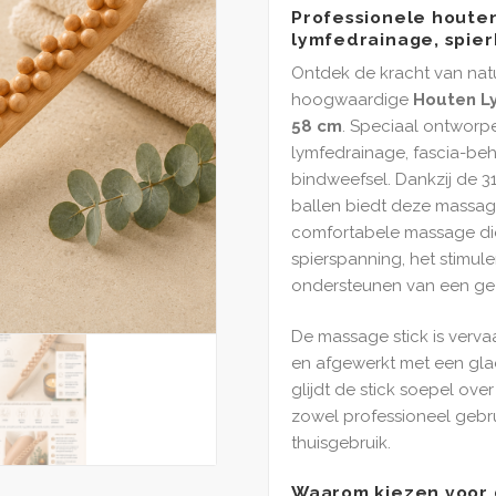
Professionele houten
lymfedrainage, spier
Ontdek de kracht van nat
hoogwaardige
Houten L
58 cm
. Speciaal ontworp
lymfedrainage, fascia-be
bindweefsel. Dankzij de 3
ballen biedt deze massag
comfortabele massage die
spierspanning, het stimul
ondersteunen van een gez
De massage stick is verv
en afgewerkt met een glad,
glijdt de stick soepel over
zowel professioneel gebr
thuisgebruik.
Waarom kiezen voor