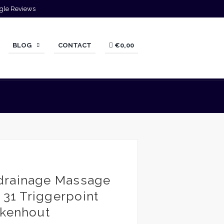
gle Reviews
BLOG
CONTACT
€0,00
jke
dige
drainage Massage
50.
 31 Triggerpoint
ukenhout