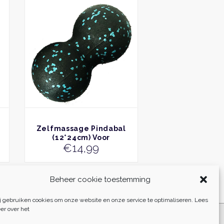
BEKIJK
Zelfmassage Pindabal
(12*24cm) Voor
€
14,99
Bindweefsel En
Triggerpoints
Beheer cookie toestemming
j gebruiken cookies om onze website en onze service te optimaliseren. Lees
er over het