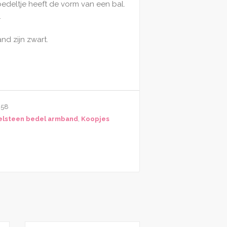
bedeltje heeft de vorm van een bal.
.
d zijn zwart.
258
elsteen bedel armband
,
Koopjes