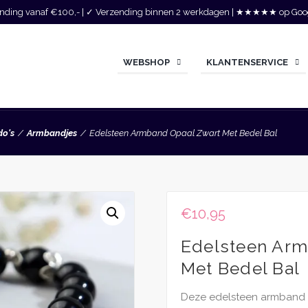
zending vanaf €100,- | ✓ Verzending binnen 2 werkdagen | ★★★★★ op Goo
WEBSHOP
KLANTENSERVICE
do's
Armbandjes
Edelsteen Armband Opaal Zwart Met Bedel Bal
€
10,95
Edelsteen Arm
Met Bedel Bal
Deze edelsteen armband 