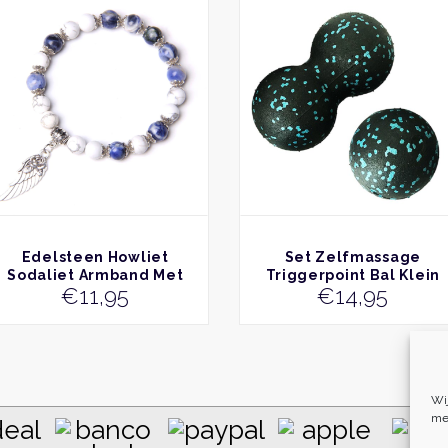
product
heeft
re
meerdere
.
variaties.
Deze
optie
kan
n
gekozen
worden
op
de
pagina
productpagina
BEKIJK
BEKIJK
Edelsteen Howliet
Set Zelfmassage
Sodaliet Armband Met
Triggerpoint Bal Klein
€
11,95
€
14,95
Vleugel Bedel
Wi
me