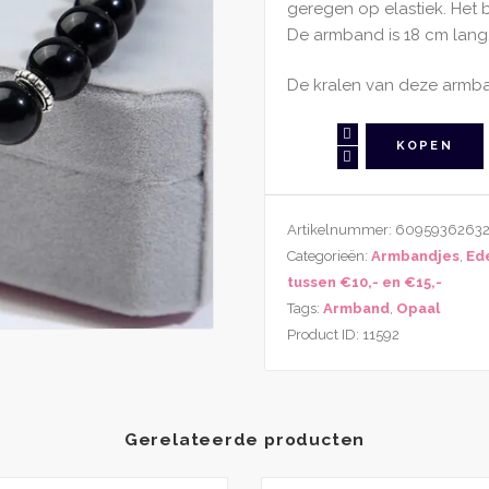
geregen op elastiek. Het 
De armband is 18 cm lang
De kralen van deze armban
Edelsteen
KOPEN
Armband
Opaal
Zwart
Artikelnummer:
6095936263
Met
Categorieën:
Armbandjes
,
Ed
Bedel
tussen €10,- en €15,-
Bal
Tags:
Armband
,
Opaal
aantal
Product ID:
11592
Gerelateerde producten
Dit