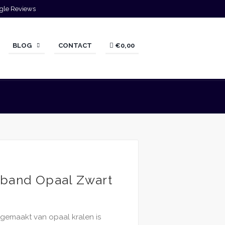
gle Reviews
BLOG
CONTACT
€0,00
band Opaal Zwart
gemaakt van opaal kralen is