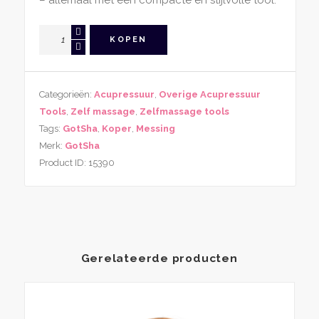
– allemaal met één compacte en stijlvolle tool.
GotSha
KOPEN
Dual
Meridian
Massager
Categorieën:
Acupressuur
,
Overige Acupressuur
–
Tools
,
Zelf massage
,
Zelfmassage tools
Diepe
Tags:
GotSha
,
Koper
,
Messing
Fascia-,
Merk:
GotSha
Spier-
Product ID:
15390
en
Meridiaantherapie
aantal
Gerelateerde producten