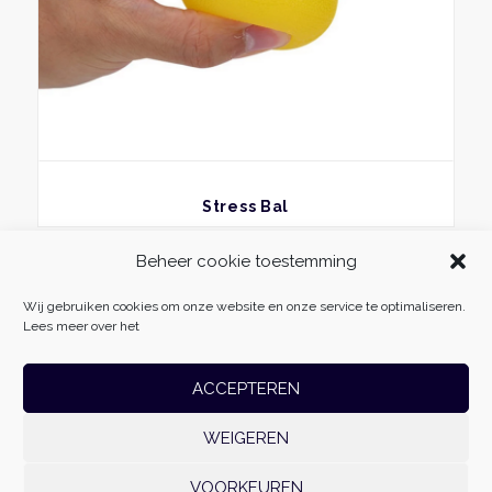
BEKIJK
Stress Bal
Beheer cookie toestemming
Wij gebruiken cookies om onze website en onze service te optimaliseren.
Lees meer over het
ACCEPTEREN
WEIGEREN
Massage Fabriek
| Vliehors 25 | 8223 CZ | Lelystad | 06-54985511 |
info@massagefabriek.nl | KvK: 78701996 | Btw-id: NL861500179B01 | Realisatie:
VOORKEUREN