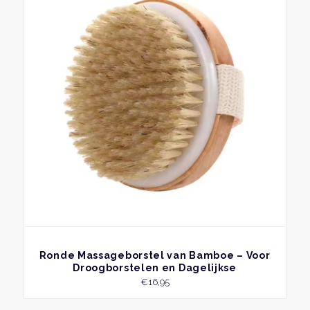
BEKIJK
Ronde Massageborstel van Bamboe – Voor
Droogborstelen en Dagelijkse
Zelfverzorging
€
16,95