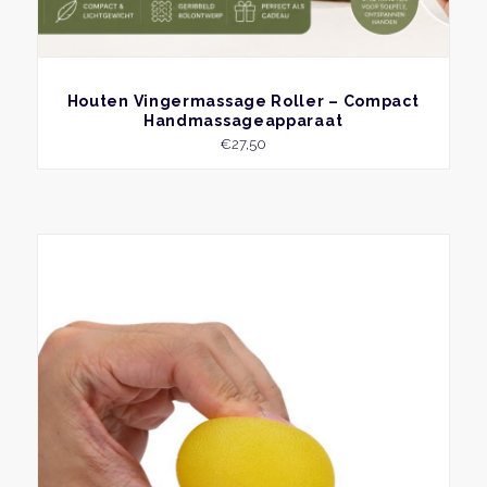
BEKIJK
Houten Vingermassage Roller – Compact
Handmassageapparaat
€
27,50