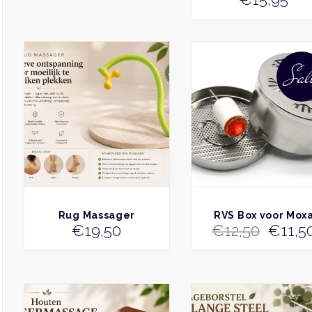
Massagestick
Sal
BEKIJK
BEKIJK
Rug Massager
RVS Box voor Mox
Oorsp
€
19,50
€
12,50
€
11,5
prijs
was:
€12,50