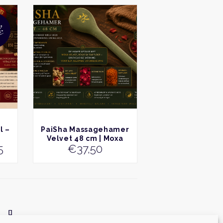
e
BEKIJK
l –
PaiSha Massagehamer
Velvet 48 cm | Moxa
ronkelijke
Huidige
5
€
37,50
Wellness Tool
prijs
is:
0.
€29,75.