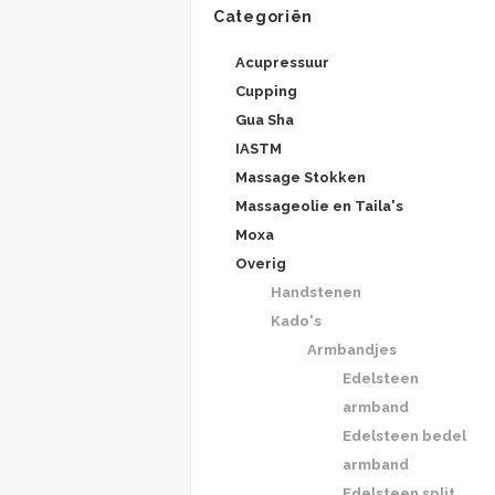
Categoriën
Acupressuur
Cupping
Gua Sha
IASTM
Massage Stokken
Massageolie en Taila's
Moxa
Overig
Handstenen
Kado's
Armbandjes
Edelsteen
armband
Edelsteen bedel
armband
Edelsteen split