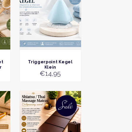
BEKIJK
et
Triggerpoint Kegel
r
Klein
€
14,95
&
Dit
product
Sale
heeft
meerdere
variaties.
Deze
optie