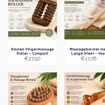
BEKIJK
BEKIJK
Houten Vingermassage
Massageborstel m
Roller – Compact
Lange Steel – Voo
€
27,50
€
17,76
Handmassageapparaat
Droogborstelen 
Douchemassage