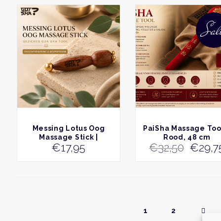
Sal
BEKIJK
BEKIJK
Messing Lotus Oog
PaiSha Massage Too
Massage Stick |
Rood, 48 cm
Oorsp
€
17,95
€
32,50
€
29,7
Acupressuur &
prijs
Oogmassage | Gotsha®
was:
€32,5
1
2