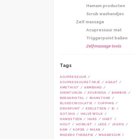
Hamam producten
Scrub washandjes
Zelf massage
Acupressuur mat
Triggerpoint ballen
Zelfmassage tools
Tags
ACUPRESSUUR
ACUPRESSUURSTOKJE
AGAAT
AMETHIST
ARMBAND
AVENTURIJN
AYURVEDA
BAMBOE
BERGKRISTAL
BIANSTONE
BLOEDCIRCULATIE
CUPPING
DRUKPUNT
EDELSTEEN
EI
GOTSHA
HALVE WOLK
HANDSTEEN
HARS
HART
HOUT
HOWLIET
JADE
JASPIS
KAM
KOPER
MAAN
MADERO THERAPIE
MAGNESIUM