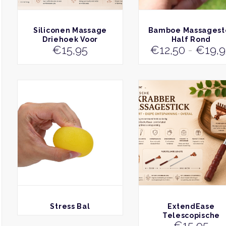
worden
op
de
BEKIJK
BEKIJK
Siliconen Massage
Bamboe Massagest
productpagina
Driehoek Voor
Half Rond
€
15,95
€
12,50
-
€
19,
Triggerpoints
BEKIJK
BEKIJK
Stress Bal
ExtendEase
Telescopische
€
15,95
Rugkrabber &