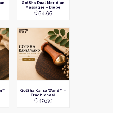
BEKIJK
ian
GotSha Dual Meridian
Massager – Diepe
€
54,95
Fascia-, Spier- en
Meridiaantherapie
BEKIJK
am™
GotSha Kansa Wand™ –
Traditioneel
€
49,50
e
Ayurvedisch Massage-
els
Instrument voor
Gezicht en Lichaam