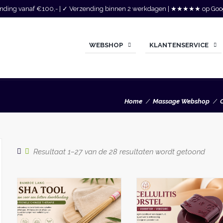
zending vanaf €100,- | ✓ Verzending binnen 2 werkdagen | ★★★★★ op Goo
WEBSHOP
KLANTENSERVICE
Home
Massage Webshop
Gesor
Resultaat 1–27 van de 28 resultaten wordt getoond
op
popul