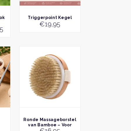
worden
worden
op
op
de
de
BEKIJK
ok
Triggerpoint Kegel
productpagina
productpagina
€
19,95
Prijsklasse:
95
€12,50
tot
€19,95
BEKIJK
Ronde Massageborstel
van Bamboe – Voor
€
16,95
Droogborstelen en