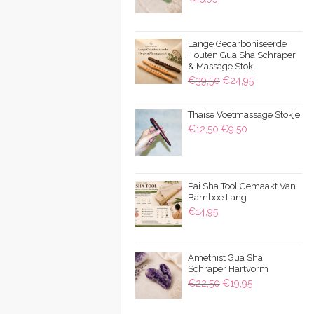
Lange Gecarboniseerde
Houten Gua Sha Schraper
& Massage Stok
Oorspronkelijke
Huidige
€
39,50
€
24,95
prijs
prijs
was:
is:
Thaise Voetmassage Stokje
Oorspronkelijke
Huidige
€
12,50
€
9,50
€39,50.
€24,95.
prijs
prijs
was:
is:
€12,50.
€9,50.
Pai Sha Tool Gemaakt Van
Bamboe Lang
€
14,95
Amethist Gua Sha
Schraper Hartvorm
Oorspronkelijke
Huidige
€
22,50
€
19,95
prijs
prijs