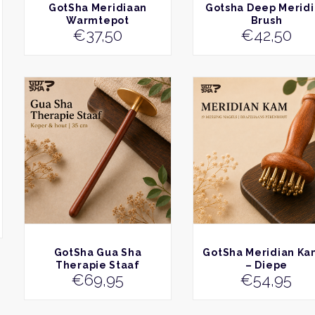
BEKIJK
BEKIJK
GotSha Meridiaan
Gotsha Deep Merid
Warmtepot
Brush
€
37,50
€
42,50
BEKIJK
BEKIJK
GotSha Gua Sha
GotSha Meridian K
Therapie Staaf
– Diepe
€
69,95
€
54,95
Meridiaanmassag
met 19 Messing Nag