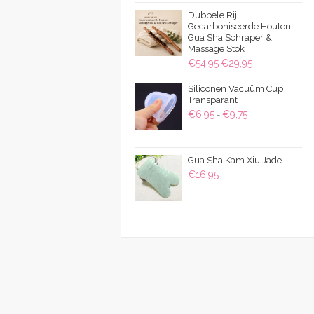
was:
is:
Dubbele Rij
€22,50.
€19,95.
Gecarboniseerde Houten
Gua Sha Schraper &
Massage Stok
Oorspronkelijke
Huidige
€
54,95
€
29,95
prijs
prijs
Siliconen Vacuüm Cup
was:
is:
Transparant
€54,95.
€29,95.
Prijsklasse:
€
6,95
€
9,75
-
€6,95
tot
Gua Sha Kam Xiu Jade
€9,75
€
16,95