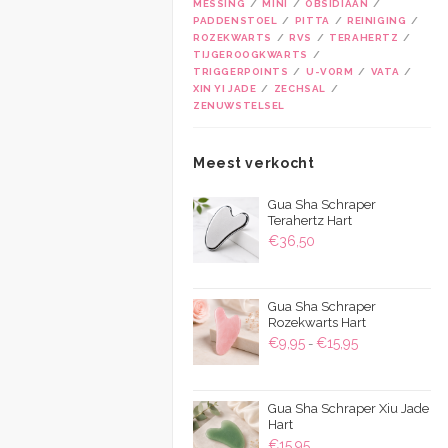
MESSING
MINI
OBSIDIAAN
PADDENSTOEL
PITTA
REINIGING
ROZEKWARTS
RVS
TERAHERTZ
TIJGEROOGKWARTS
TRIGGERPOINTS
U-VORM
VATA
XIN YI JADE
ZECHSAL
ZENUWSTELSEL
Meest verkocht
Gua Sha Schraper
Terahertz Hart
€
36,50
Gua Sha Schraper
Rozekwarts Hart
Prijsklasse:
€
9,95
€
15,95
-
€9,95
tot
Gua Sha Schraper Xiu Jade
€15,95
Hart
€
15,95