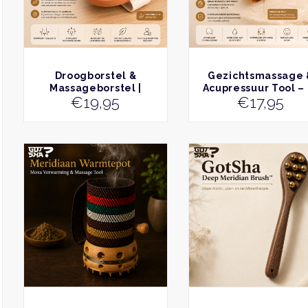
BEKIJK
BEKIJK
Droogborstel &
Gezichtsmassage 
Massageborstel |
Acupressuur Tool – 
€
19,95
€
17,95
Tegen Cellulitis & Voor
in-1 Massage Tool 
Doorbloeding
7 Massagepunten