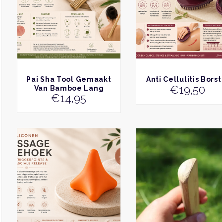
BEKIJK
BEKIJK
Pai Sha Tool Gemaakt
Anti Cellulitis Bors
€
19,50
Van Bamboe Lang
€
14,95
Dit
product
heeft
meerdere
variaties.
Deze
optie
kan
gekozen