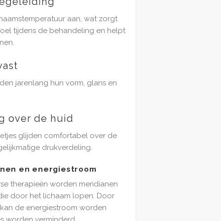
tegeleiding
chaamstemperatuur aan, wat zorgt
l tijdens de behandeling en helpt
nnen.
vast
en jarenlang hun vorm, glans en
 over de huid
letjes glijden comfortabel over de
elijkmatige drukverdeling.
anen en energiestroom
erse therapieën worden meridianen
die door het lichaam lopen. Door
n kan de energiestroom worden
s worden verminderd.