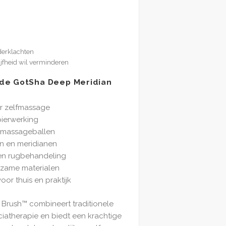
derklachten
ijfheid wil verminderen
de GotSha Deep Meridian
r zelfmassage
ierwerking
 massageballen
en en meridianen
en rugbehandeling
zame materialen
oor thuis en praktijk
Brush™ combineert traditionele
iatherapie en biedt een krachtige