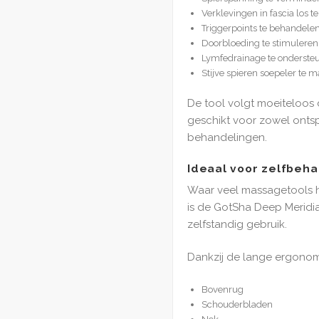
Verklevingen in fascia los 
Triggerpoints te behandele
Doorbloeding te stimuleren
Lymfedrainage te onderste
Stijve spieren soepeler te 
De tool volgt moeiteloos 
geschikt voor zowel onts
behandelingen.
Ideaal voor zelfbeh
Waar veel massagetools h
is de GotSha Deep Meridi
zelfstandig gebruik.
Dankzij de lange ergonomi
Bovenrug
Schouderbladen