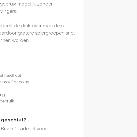
gebruik mogelijk zonder
vingers.
deelt de druk over meerdere
aardoor grotere spiergroepen snel
unnen worden.
ef hardhout
massief messing
ing
 gebruik
 geschikt?
Brush™ is ideaal voor: