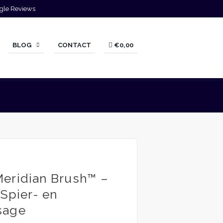
gle Reviews
BLOG
CONTACT
€0,00
eridian Brush™ –
 Spier- en
sage