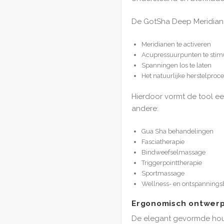
De GotSha Deep Meridian
Meridianen te activeren
Acupressuurpunten te stim
Spanningen los te laten
Het natuurlijke herstelproc
Hierdoor vormt de tool e
andere:
Gua Sha behandelingen
Fasciatherapie
Bindweefselmassage
Triggerpointtherapie
Sportmassage
Wellness- en ontspanning
Ergonomisch ontwer
De elegant gevormde hout