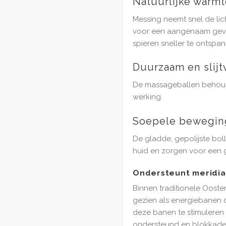
Natuurlijke warm
Messing neemt snel de li
voor een aangenaam gevoe
spieren sneller te ontspa
Duurzaam en slijt
De massageballen behoud
werking.
Soepele beweging
De gladde, gepolijste bol
huid en zorgen voor een g
Ondersteunt meridi
Binnen traditionele Oost
gezien als energiebanen 
deze banen te stimulere
ondersteund en blokkade