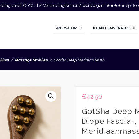
zending vanaf €100,- | ✓ Verzending binnen 2 werkdagen | ★★★★★ op Goo
WEBSHOP
KLANTENSERVICE
okken
Massage Stokken
Gotsha Deep Meridian Brush
€
42,50
GotSha Deep M
Diepe Fascia-,
Meridiaanmas