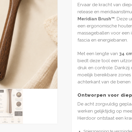
Ervaar de kracht van die
release en meridiaanstimu
Meridian Brush™
. Deze 
een ergonomische houten
massageballen voor een i
fascia en energiebanen.
Met een lengte van
34 c
biedt deze tool een uitzon
druk en controle. Dankzij
moeilijk bereikbare zones
achterkant van de benen 
Ontworpen voor diep
De acht zorgvuldig gepla
werken gelijktijdig op me
Hierdoor ontstaat een kra
Spierspanning te verminde