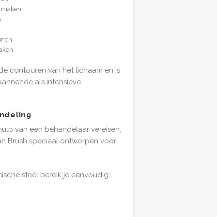
te maken
n
unen
maken
de contouren van het lichaam en is
pannende als intensieve
andeling
ulp van een behandelaar vereisen,
an Brush speciaal ontworpen voor
sche steel bereik je eenvoudig: