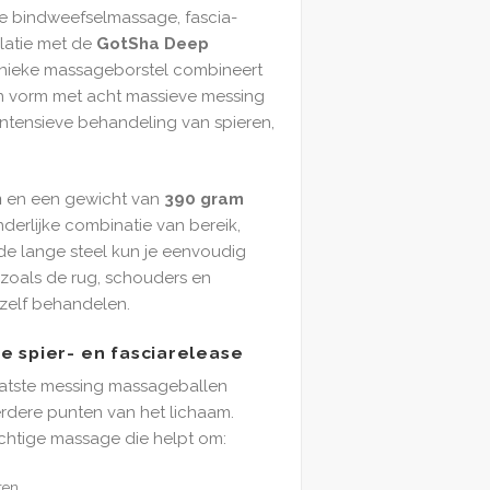
pe bindweefselmassage, fascia-
latie met de
GotSha Deep
unieke massageborstel combineert
 vorm met acht massieve messing
ntensieve behandeling van spieren,
m
en een gewicht van
390 gram
derlijke combinatie van bereik,
 de lange steel kun je eenvoudig
 zoals de rug, schouders en
zelf behandelen.
e spier- en fasciarelease
atste messing massageballen
erdere punten van het lichaam.
chtige massage die helpt om:
ren