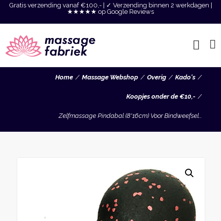
Gratis verzending vanaf €100,- | ✓ Verzending binnen 2 werkdagen |
★★★★★ op Google Reviews
Home
Massage Webshop
Overig
Kado's
Koopjes onder de €10,-
Zelfmassage Pindabal (8*16cm) Voor Bindweefsel...