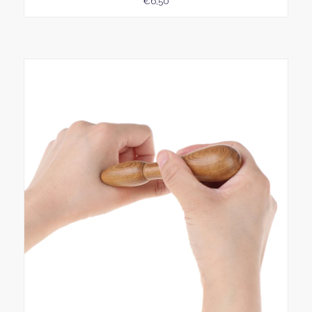
€
6,50