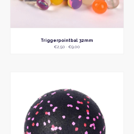
BEKIJK
Triggerpointbal 32mm
Prijsklasse:
€
2,50
-
€
9,00
€2,50
tot
€9,00