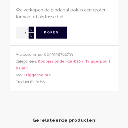
We verkopen de pindabal ook in een groter
formaat of als losse bal.
Zelfmassage
KOPEN
Pindabal
(8*16cm)
Voor
Artikelnummer:
6095938782733
Bindweefsel
Categorieën:
Koopjes onder de €10,-
,
Triggerpoint
En
ballen
Triggerpoints
Tag:
Triggerpoints
aantal
Product ID:
6188
Gerelateerde producten