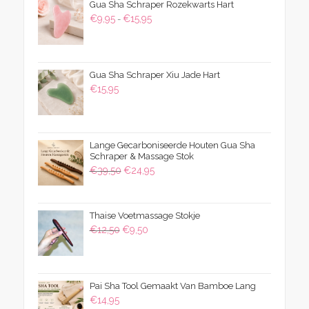
Gua Sha Schraper Rozekwarts Hart
Prijsklasse:
€
9,95
€
15,95
-
€9,95
tot
€15,95
Gua Sha Schraper Xiu Jade Hart
€
15,95
Lange Gecarboniseerde Houten Gua Sha
Schraper & Massage Stok
Oorspronkelijke
Huidige
€
39,50
€
24,95
prijs
prijs
was:
is:
Thaise Voetmassage Stokje
€39,50.
€24,95.
Oorspronkelijke
Huidige
€
12,50
€
9,50
prijs
prijs
was:
is:
€12,50.
€9,50.
Pai Sha Tool Gemaakt Van Bamboe Lang
€
14,95