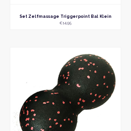
BEKIJK
Set Zelfmassage Triggerpoint Bal Klein
€
14,95