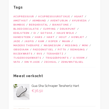
Tags
ACUPRESSUUR
ACUPRESSUURSTOKJE
AGAAT
AMETHIST
ARMBAND
AVENTURIJN
AYURVEDA
BAMBOE
BERGKRISTAL
BIANSTONE
BLOEDCIRCULATIE
CUPPING
DRUKPUNT
EDELSTEEN
EI
GOTSHA
HALVE WOLK
HANDSTEEN
HARS
HART
HOUT
HOWLIET
JADE
JASPIS
KAM
KOPER
MAAN
MADERO THERAPIE
MAGNESIUM
MESSING
MINI
OBSIDIAAN
PADDENSTOEL
PITTA
REINIGING
ROZEKWARTS
RVS
TERAHERTZ
TIJGEROOGKWARTS
TRIGGERPOINTS
U-VORM
VATA
XIN YI JADE
ZECHSAL
ZENUWSTELSEL
Meest verkocht
Gua Sha Schraper Terahertz Hart
€
36,50