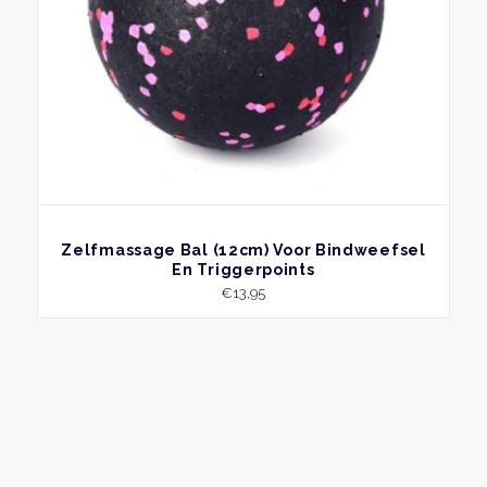
BEKIJK
Zelfmassage Bal (12cm) Voor Bindweefsel
En Triggerpoints
€
13,95