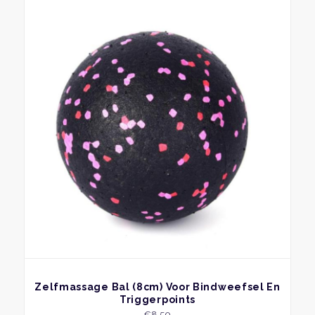
BEKIJK
Zelfmassage Bal (8cm) Voor Bindweefsel En
Triggerpoints
€
8,50