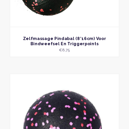
BEKIJK
Zelfmassage Pindabal (8*16cm) Voor
Bindweefsel En Triggerpoints
€
8,75