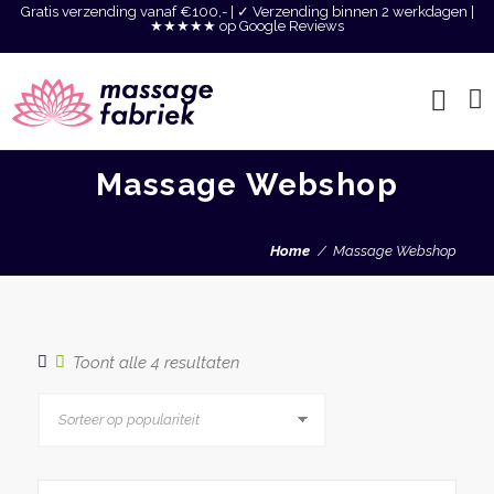
Gratis verzending vanaf €100,- | ✓ Verzending binnen 2 werkdagen |
★★★★★ op Google Reviews
Massage Webshop
Home
Massage Webshop
Gesorteerd
Toont alle 4 resultaten
op
populariteit