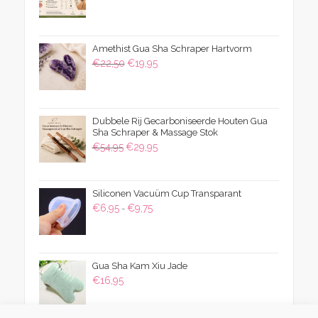
Amethist Gua Sha Schraper Hartvorm
Oorspronkelijke
Huidige
€
22,50
€
19,95
prijs
prijs
was:
is:
€22,50.
€19,95.
Dubbele Rij Gecarboniseerde Houten Gua
Sha Schraper & Massage Stok
Oorspronkelijke
Huidige
€
54,95
€
29,95
prijs
prijs
was:
is:
Siliconen Vacuüm Cup Transparant
€54,95.
€29,95.
Prijsklasse:
€
6,95
€
9,75
-
€6,95
tot
€9,75
Gua Sha Kam Xiu Jade
€
16,95