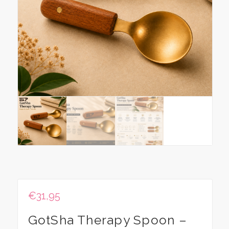
€
31,95
GotSha Therapy Spoon –