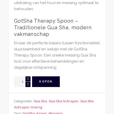
uitstraling van het hout en messing optimaal te
behouden.
GotSha Therapy Spoon –
Traditionele Gua Sha, modern
vakmanschap
Ervaar de perfecte balans tussen functionaliteit,
duurzaamheid en welzijn met de GotSha
Therapy Spoon. Een unieke messing Gua Sha
tool voor effectieve behandelingen en
dagelijkse ontspanning.
GotSha
KOPEN
Therapy
Spoon
aantal
Categorieën:
Gua Sha
,
Gua Sha Schraper
,
Gua Sha
Schraper Overig
Tags:
GotSha
,
Koper
,
Messing