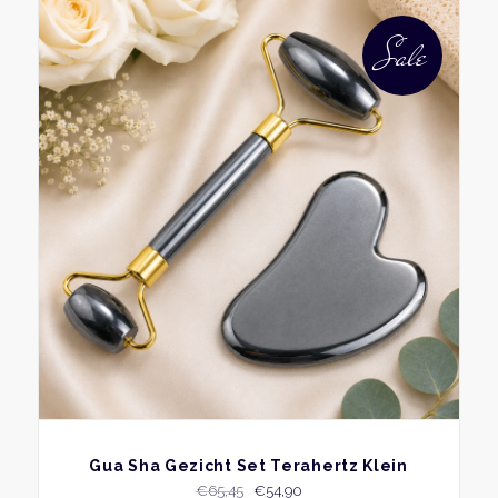
Sale
BEKIJK
Gua Sha Gezicht Set Terahertz Klein
Oorspronkelijke
Huidige
€
65,45
€
54,90