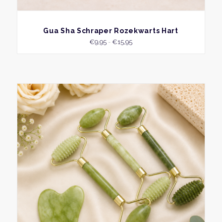
BEKIJK
Gua Sha Schraper Rozekwarts Hart
Prijsklasse:
€
9,95
-
€
15,95
€9,95
tot
€15,95