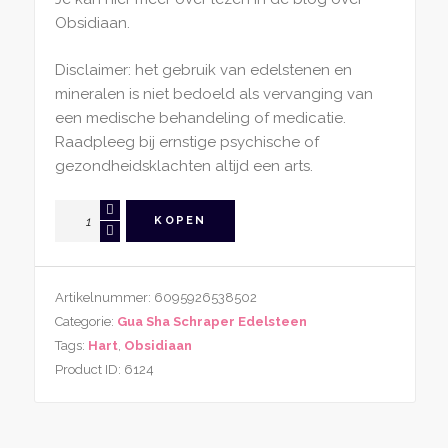
Obsidiaan.
Disclaimer: het gebruik van edelstenen en
mineralen is niet bedoeld als vervanging van
een medische behandeling of medicatie.
Raadpleeg bij ernstige psychische of
gezondheidsklachten altijd een arts.
Gua
KOPEN
Sha
Schraper
Obsidiaan
Artikelnummer:
6095926538502
Hart
Categorie:
Gua Sha Schraper Edelsteen
aantal
Tags:
Hart
,
Obsidiaan
Product ID:
6124