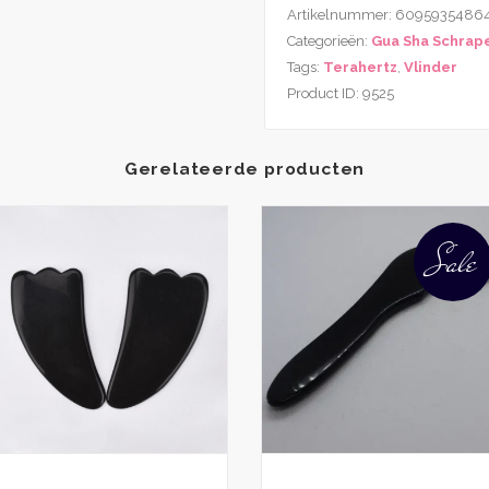
Artikelnummer:
6095935486
Vlinder
Categorieën:
Gua Sha Schrap
aantal
Tags:
Terahertz
,
Vlinder
Product ID:
9525
Gerelateerde producten
Sale