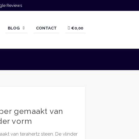
gle Reviews
BLOG
CONTACT
€0,00
per gemaakt van
nder vorm
akt van terahertz steen. De vlinder