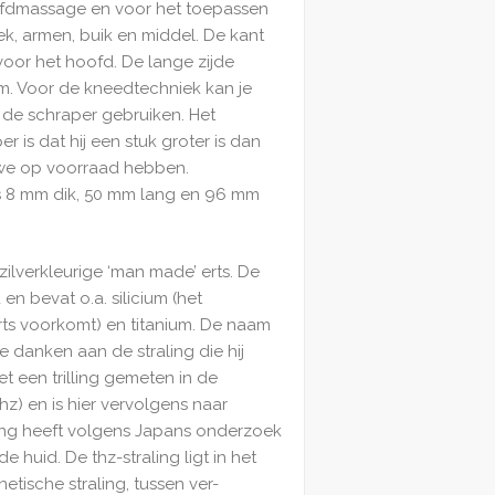
ofdmassage en voor het toepassen
k, armen, buik en middel. De kant
voor het hoofd. De lange zijde
am. Voor de kneedtechniek kan je
 de schraper gebruiken. Het
 is dat hij een stuk groter is dan
 we op voorraad hebben.
is 8 mm dik, 50 mm lang en 96 mm
zilverkleurige ‘man made’ erts. De
 en bevat o.a. silicium (het
rts voorkomt) en titanium. De naam
e danken aan de straling die hij
et een trilling gemeten in de
thz) en is hier vervolgens naar
ing heeft volgens Japans onderzoek
 huid. De thz-straling ligt in het
tische straling, tussen ver-