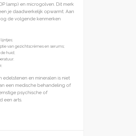
DP lamp) en microgolven. Dit merk
steen je daadwerkelijk opwarmt. Aan
 nog de volgende kenmerken
ijntjes;
rptie van gezichtscrèmes en serums;
 de huid;
eratuur.
e;
n edelstenen en mineralen is niet
van een medische behandeling of
ernstige psychische of
d een arts.