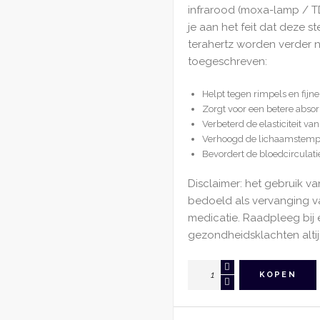
infrarood (moxa-lamp / T
je aan het feit dat deze 
terahertz worden verder
toegeschreven:
Helpt tegen rimpels en fijne l
Zorgt voor een betere abso
Verbeterd de elasticiteit van
Verhoogd de lichaamstemp
Bevordert de bloedcirculati
Disclaimer: het gebruik va
bedoeld als vervanging 
medicatie. Raadpleeg bij 
gezondheidsklachten altij
Gua
KOPEN
Sha
Schraper
Terahertz