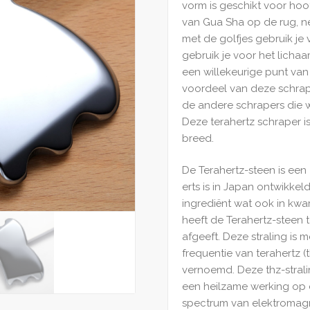
vorm is geschikt voor ho
van Gua Sha op de rug, ne
met de golfjes gebruik je 
gebruik je voor het licha
een willekeurige punt van
voordeel van deze schraper
de andere schrapers die
Deze terahertz schraper 
breed.
De Terahertz-steen is een 
erts is in Japan ontwikkeld
ingrediënt wat ook in kwa
heeft de Terahertz-steen t
afgeeft. Deze straling is m
frequentie van terahertz (
vernoemd. Deze thz-stral
een heilzame werking op de
spectrum van elektromagne