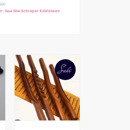
450
er
,
Gua Sha Schraper Edelsteen
Sale