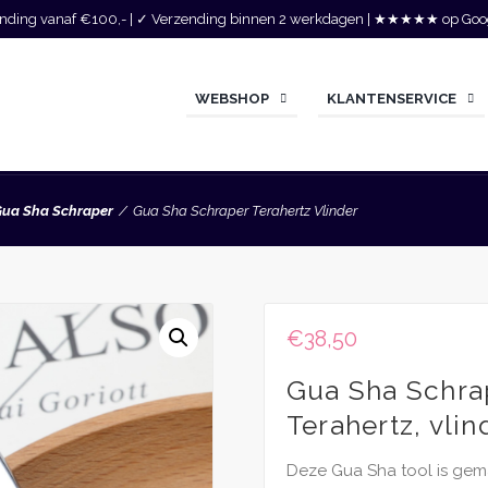
zending vanaf €100,- | ✓ Verzending binnen 2 werkdagen | ★★★★★ op Goo
WEBSHOP
KLANTENSERVICE
ua Sha Schraper
Gua Sha Schraper Terahertz Vlinder
€
38,50
Gua Sha Schra
Terahertz, vli
Deze Gua Sha tool is gema