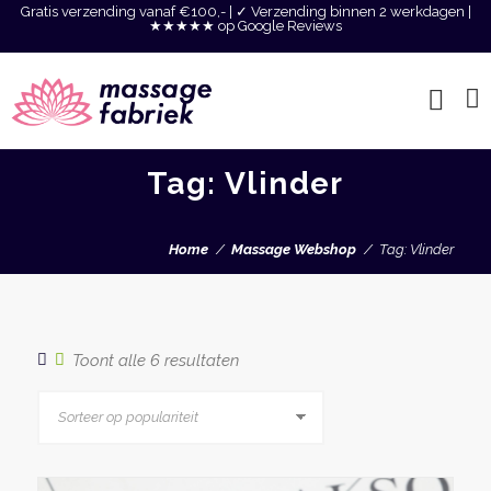
Gratis verzending vanaf €100,- | ✓ Verzending binnen 2 werkdagen |
★★★★★ op Google Reviews
Tag: Vlinder
Home
Massage Webshop
Tag: Vlinder
Gesorteerd
Toont alle 6 resultaten
op
populariteit