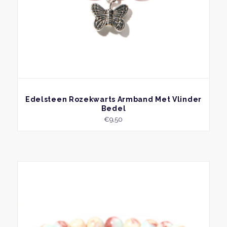
BEKIJK
Edelsteen Rozekwarts Armband Met Vlinder
Bedel
€
9,50