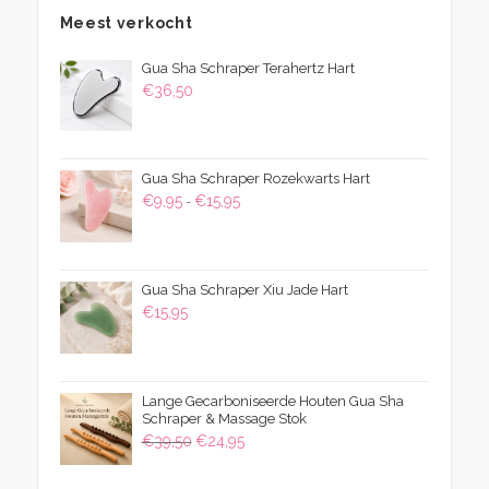
Meest verkocht
Gua Sha Schraper Terahertz Hart
€
36,50
Gua Sha Schraper Rozekwarts Hart
Prijsklasse:
€
9,95
€
15,95
-
€9,95
tot
€15,95
Gua Sha Schraper Xiu Jade Hart
€
15,95
Lange Gecarboniseerde Houten Gua Sha
Schraper & Massage Stok
Oorspronkelijke
Huidige
€
39,50
€
24,95
prijs
prijs