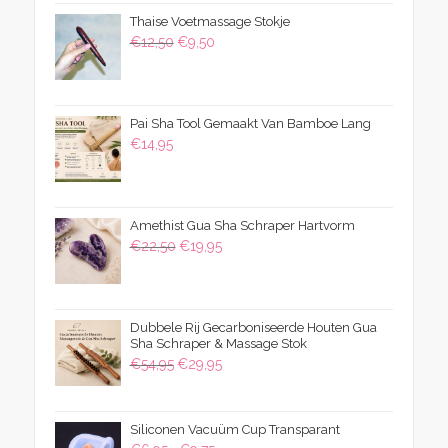
was:
is:
Thaise Voetmassage Stokje
€39,50.
€24,95.
Oorspronkelijke
Huidige
€
12,50
€
9,50
prijs
prijs
was:
is:
€12,50.
€9,50.
Pai Sha Tool Gemaakt Van Bamboe Lang
€
14,95
Amethist Gua Sha Schraper Hartvorm
Oorspronkelijke
Huidige
€
22,50
€
19,95
prijs
prijs
was:
is:
€22,50.
€19,95.
Dubbele Rij Gecarboniseerde Houten Gua
Sha Schraper & Massage Stok
Oorspronkelijke
Huidige
€
54,95
€
29,95
prijs
prijs
was:
is:
Siliconen Vacuüm Cup Transparant
€54,95.
€29,95.