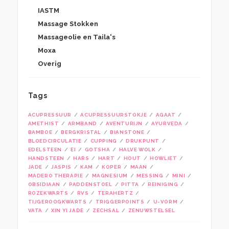
IASTM
Massage Stokken
Massageolie en Taila's
Moxa
Overig
Tags
ACUPRESSUUR
ACUPRESSUURSTOKJE
AGAAT
AMETHIST
ARMBAND
AVENTURIJN
AYURVEDA
BAMBOE
BERGKRISTAL
BIANSTONE
BLOEDCIRCULATIE
CUPPING
DRUKPUNT
EDELSTEEN
EI
GOTSHA
HALVE WOLK
HANDSTEEN
HARS
HART
HOUT
HOWLIET
JADE
JASPIS
KAM
KOPER
MAAN
MADERO THERAPIE
MAGNESIUM
MESSING
MINI
OBSIDIAAN
PADDENSTOEL
PITTA
REINIGING
ROZEKWARTS
RVS
TERAHERTZ
TIJGEROOGKWARTS
TRIGGERPOINTS
U-VORM
VATA
XIN YI JADE
ZECHSAL
ZENUWSTELSEL