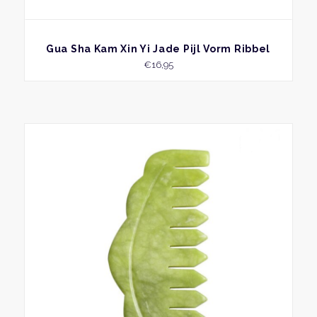
BEKIJK
Gua Sha Kam Xin Yi Jade Pijl Vorm Ribbel
€
16,95