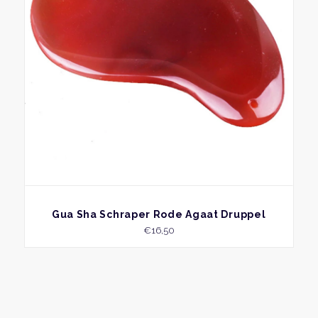
BEKIJK
Gua Sha Schraper Rode Agaat Druppel
€
16,50