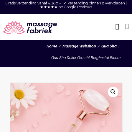
Gratis verzending vanaf €100,- | ✓ Verzending binnen 2 werkdagen |
★★★★★ op Google Reviews
Home
Massage Webshop
Gua Sha
Gua Sha Roller Gezicht Bergkristal Bloem