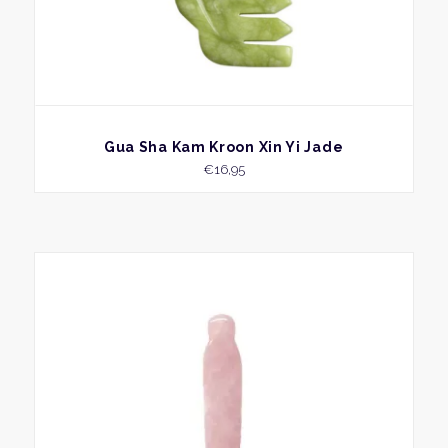
BEKIJK
Gua Sha Kam Kroon Xin Yi Jade
€
16,95