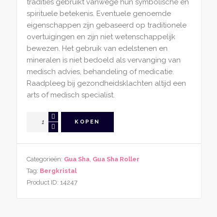
tradities gebruikt vanwege hun symbolische en
spirituele betekenis. Eventuele genoemde
eigenschappen zijn gebaseerd op traditionele
overtuigingen en zijn niet wetenschappelijk
bewezen. Het gebruik van edelstenen en
mineralen is niet bedoeld als vervanging van
medisch advies, behandeling of medicatie.
Raadpleeg bij gezondheidsklachten altijd een
arts of medisch specialist.
Gua
KOPEN
Sha
Roller
Gezicht
Categorieën:
Gua Sha
,
Gua Sha Roller
Bergkristal
Tag:
Bergkristal
Bloem
Product ID:
14247
aantal